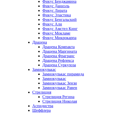
Фикус Бенджамина
Фикус Даниэль
Фикус Лирата
Фикус Эластика
Фикус Бенгальский
Фикус Али
Фикус Амстел Кинг
Фикус Мокламе
Фикус Микрокарпа
Драцена
Драцена Компакта
Драцена Маргината
Драцена Фрагранс
Драцена Рефлекса
Драцена Суркулоза
Замиокулькас
Замиокулькас пирамида
Замиокулькас
Замиокулькас Зензи
Замиокулькас Равен
Стрелиция
Стрелиция Регина
Стрелиция Николая
Аспидистра
Шеффлера