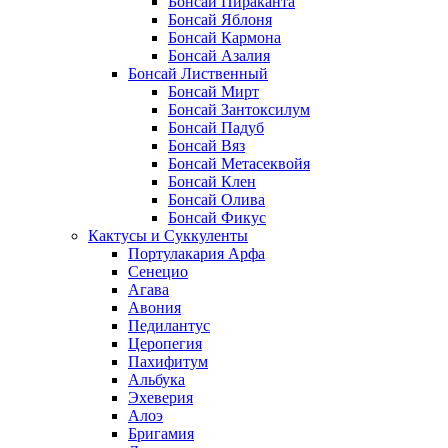
Бонсай Пираканта
Бонсай Яблоня
Бонсай Кармона
Бонсай Азалия
Бонсай Лиственный
Бонсай Мирт
Бонсай Зантоксилум
Бонсай Падуб
Бонсай Вяз
Бонсай Метасеквойя
Бонсай Клен
Бонсай Олива
Бонсай Фикус
Кактусы и Суккуленты
Портулакария Арфа
Сенецио
Агава
Авония
Педилантус
Церопегия
Пахифитум
Альбука
Эхеверия
Алоэ
Бригамия