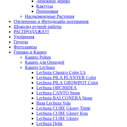
Денежное дерево
Кактусы
Пеперомия
Насекомоядные Растения
Озеленение и Фитодизайн интерьеров
Шоколад ручной работы
РАСПРОДАЖА!!!
Удобрения
Грунты
Фитолампы
Горшки и Кашпо
Кашпо Polnix
Кашпо для Орхидей
Кашпо Lechuza
Lechuza Classico Color LS
Lechuza PILA PLANTER Color
Lechuza PILA GROWPOT Color
Lechuza ORCHIDEA
Lechuza CANTO Stone
Lechuza BALCONERA Stone
Ваза Lechuza Yula
Lechuza CUBE Glossy Triple
Lechuza CUBE Glossy Kiss
Lechuza CUBE Glossy
Lechuza Delta