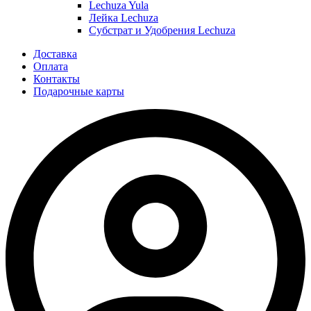
Lechuza Yula
Лейка Lechuza
Субстрат и Удобрения Lechuza
Доставка
Оплата
Контакты
Подарочные карты