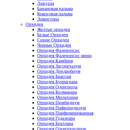
Ликуала
Банановая пальма
Кокосовая пальма
Ливистона
Орхидеи
Желтые орхидеи
Белые Орхидеи
Синие Орхидеи
Черные Орхидеи
Орхидея Фаленопсис
Орхидея Фаленопсис мини
Орхидея Камбрия
Орхидея Зигопеталум
Орхидея Дендробиум
Орхидея Брассия
Орхидея Буррагеара
Орхидея Одонтиода
Орхидея Колманара
Орхидея Мильтония
Орхидея Цимбидиум
Орхидея Пафиопедилум
Орхидея Парфюмированная
Орхидея Гудалеара
Орхидея Беаллара
Орхидея Одонтоцидиум