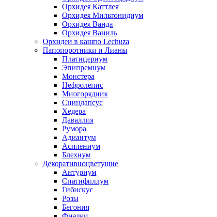
Орхидея Каттлея
Орхидея Мильтонидиум
Орхидея Ванда
Орхидея Ваниль
Орхидеи в кашпо Lechuza
Папопоротники и Лианы
Платицериум
Эпипремнум
Монстера
Нефролепис
Многорядник
Сциндапсус
Хедера
Даваллия
Румора
Адиантум
Асплениум
Блехнум
Декоративноцветущие
Антуриум
Спатифиллум
Гибискус
Розы
Бегония
Фиалки