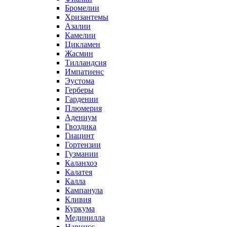
Бромелии
Хризантемы
Азалии
Камелии
Цикламен
Жасмин
Тилландсия
Импатиенс
Эустома
Герберы
Гардении
Плюмерия
Адениум
Гвоздика
Гиацинт
Гортензии
Гузмании
Каланхоэ
Калатея
Калла
Кампанула
Кливия
Куркума
Мединилла
Нарцисс