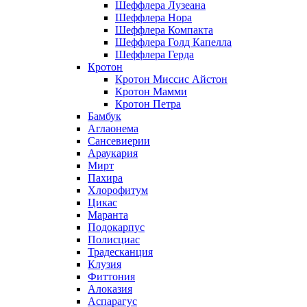
Шеффлера Лузеана
Шеффлера Нора
Шеффлера Компакта
Шеффлера Голд Капелла
Шеффлера Герда
Кротон
Кротон Миссис Айстон
Кротон Мамми
Кротон Петра
Бамбук
Аглаонема
Сансевиерии
Араукария
Мирт
Пахира
Хлорофитум
Цикас
Маранта
Подокарпус
Полисциас
Традесканция
Клузия
Фиттония
Алоказия
Аспарагус