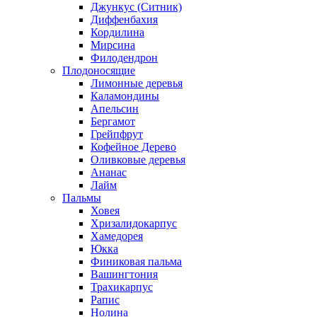
Джункус (Ситник)
Диффенбахия
Кордилина
Мирсина
Филодендрон
Плодоносящие
Лимонные деревья
Каламондины
Апельсин
Бергамот
Грейпфрут
Кофейное Дерево
Оливковые деревья
Ананас
Лайм
Пальмы
Ховея
Хризалидокарпус
Хамедорея
Юкка
Финиковая пальма
Вашингтония
Трахикарпус
Рапис
Нолина