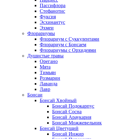
Пассифлора
Стефанотис
Фуксия
Эсхинантус
Эхмеи
Флорариумы
Флорариум с Суккулентами
Флорариум с Бонсаем
Флорариумы с Орхидеями
Душистые травы
Орегано
Мята
Тимьян
Розмарин
Лаванда
Лавр
Бонсаи
Бонсай Хвойный
Бонсай Подокарпус
Бонсай Сосна
Бонсай Араукария
Бонсай Можжевельник
Бонсай Цветущий
Бонсай Инжир