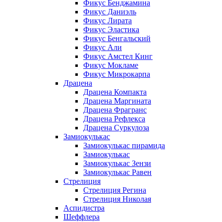
Фикус Бенджамина
Фикус Даниэль
Фикус Лирата
Фикус Эластика
Фикус Бенгальский
Фикус Али
Фикус Амстел Кинг
Фикус Мокламе
Фикус Микрокарпа
Драцена
Драцена Компакта
Драцена Маргината
Драцена Фрагранс
Драцена Рефлекса
Драцена Суркулоза
Замиокулькас
Замиокулькас пирамида
Замиокулькас
Замиокулькас Зензи
Замиокулькас Равен
Стрелиция
Стрелиция Регина
Стрелиция Николая
Аспидистра
Шеффлера