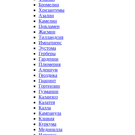
Бромелии
Хризантемы
Азалии
Камелии
Цикламен
Жасмин
Тилландсия
Импатиенс
Эустома
Герберы
Гардении
Плюмерия
Адениум
Гвоздика
Гиацинт
Гортензии
Гузмании
Каланхоэ
Калатея
Калла
Кампанула
Кливия
Куркума
Мединилла
Нарцисс