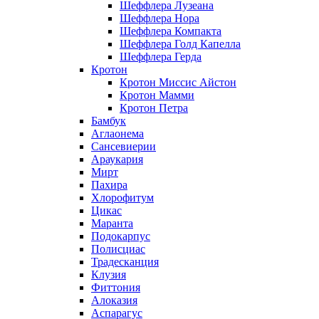
Шеффлера Лузеана
Шеффлера Нора
Шеффлера Компакта
Шеффлера Голд Капелла
Шеффлера Герда
Кротон
Кротон Миссис Айстон
Кротон Мамми
Кротон Петра
Бамбук
Аглаонема
Сансевиерии
Араукария
Мирт
Пахира
Хлорофитум
Цикас
Маранта
Подокарпус
Полисциас
Традесканция
Клузия
Фиттония
Алоказия
Аспарагус