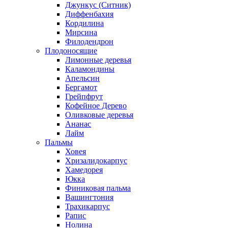
Джункус (Ситник)
Диффенбахия
Кордилина
Мирсина
Филодендрон
Плодоносящие
Лимонные деревья
Каламондины
Апельсин
Бергамот
Грейпфрут
Кофейное Дерево
Оливковые деревья
Ананас
Лайм
Пальмы
Ховея
Хризалидокарпус
Хамедорея
Юкка
Финиковая пальма
Вашингтония
Трахикарпус
Рапис
Нолина