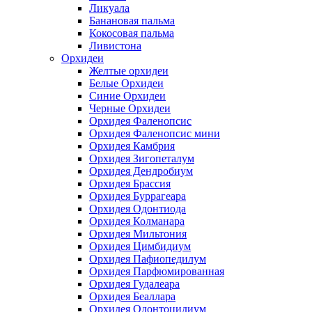
Ликуала
Банановая пальма
Кокосовая пальма
Ливистона
Орхидеи
Желтые орхидеи
Белые Орхидеи
Синие Орхидеи
Черные Орхидеи
Орхидея Фаленопсис
Орхидея Фаленопсис мини
Орхидея Камбрия
Орхидея Зигопеталум
Орхидея Дендробиум
Орхидея Брассия
Орхидея Буррагеара
Орхидея Одонтиода
Орхидея Колманара
Орхидея Мильтония
Орхидея Цимбидиум
Орхидея Пафиопедилум
Орхидея Парфюмированная
Орхидея Гудалеара
Орхидея Беаллара
Орхидея Одонтоцидиум