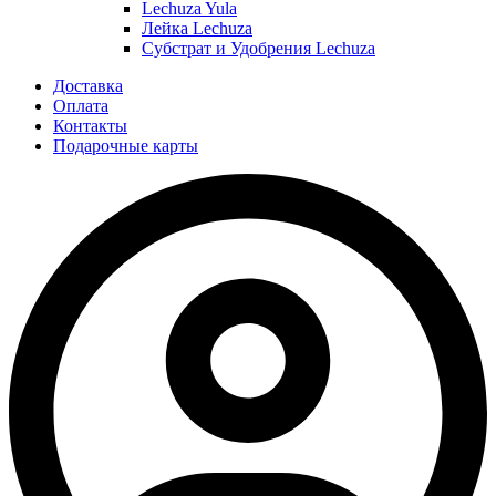
Lechuza Yula
Лейка Lechuza
Субстрат и Удобрения Lechuza
Доставка
Оплата
Контакты
Подарочные карты