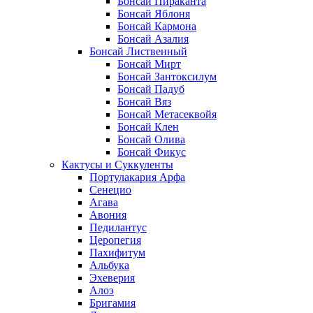
Бонсай Пираканта
Бонсай Яблоня
Бонсай Кармона
Бонсай Азалия
Бонсай Лиственный
Бонсай Мирт
Бонсай Зантоксилум
Бонсай Падуб
Бонсай Вяз
Бонсай Метасеквойя
Бонсай Клен
Бонсай Олива
Бонсай Фикус
Кактусы и Суккуленты
Портулакария Арфа
Сенецио
Агава
Авония
Педилантус
Церопегия
Пахифитум
Альбука
Эхеверия
Алоэ
Бригамия