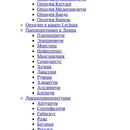
Орхидея Каттлея
Орхидея Мильтонидиум
Орхидея Ванда
Орхидея Ваниль
Орхидеи в кашпо Lechuza
Папопоротники и Лианы
Платицериум
Эпипремнум
Монстера
Нефролепис
Многорядник
Сциндапсус
Хедера
Даваллия
Румора
Адиантум
Асплениум
Блехнум
Декоративноцветущие
Антуриум
Спатифиллум
Гибискус
Розы
Бегония
Фиалки