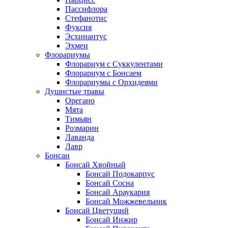
Пассифлора
Стефанотис
Фуксия
Эсхинантус
Эхмеи
Флорариумы
Флорариум с Суккулентами
Флорариум с Бонсаем
Флорариумы с Орхидеями
Душистые травы
Орегано
Мята
Тимьян
Розмарин
Лаванда
Лавр
Бонсаи
Бонсай Хвойный
Бонсай Подокарпус
Бонсай Сосна
Бонсай Араукария
Бонсай Можжевельник
Бонсай Цветущий
Бонсай Инжир