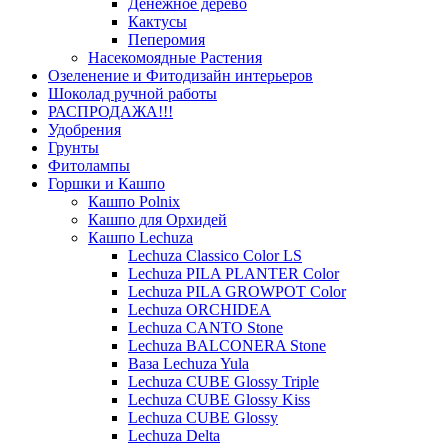
Денежное дерево
Кактусы
Пеперомия
Насекомоядные Растения
Озеленение и Фитодизайн интерьеров
Шоколад ручной работы
РАСПРОДАЖА!!!
Удобрения
Грунты
Фитолампы
Горшки и Кашпо
Кашпо Polnix
Кашпо для Орхидей
Кашпо Lechuza
Lechuza Classico Color LS
Lechuza PILA PLANTER Color
Lechuza PILA GROWPOT Color
Lechuza ORCHIDEA
Lechuza CANTO Stone
Lechuza BALCONERA Stone
Ваза Lechuza Yula
Lechuza CUBE Glossy Triple
Lechuza CUBE Glossy Kiss
Lechuza CUBE Glossy
Lechuza Delta