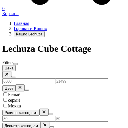
0
Корзина
Главная
Горшки и Кашпо
Кашпо Lechuza
Lechuza Cube Cottage
Filters
Цена
Цвет
Белый
серый
Мокка
Размер кашпо, см:
Диаметр кашпо, см