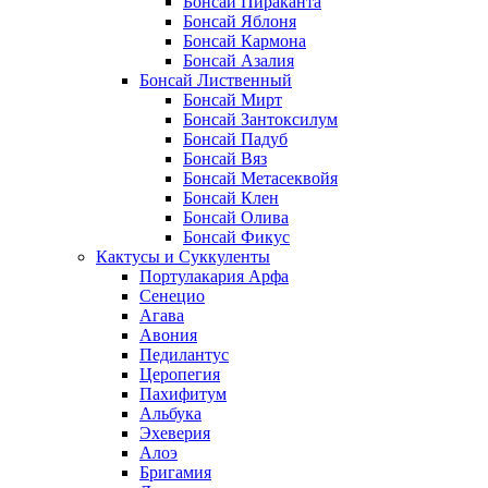
Бонсай Пираканта
Бонсай Яблоня
Бонсай Кармона
Бонсай Азалия
Бонсай Лиственный
Бонсай Мирт
Бонсай Зантоксилум
Бонсай Падуб
Бонсай Вяз
Бонсай Метасеквойя
Бонсай Клен
Бонсай Олива
Бонсай Фикус
Кактусы и Суккуленты
Портулакария Арфа
Сенецио
Агава
Авония
Педилантус
Церопегия
Пахифитум
Альбука
Эхеверия
Алоэ
Бригамия