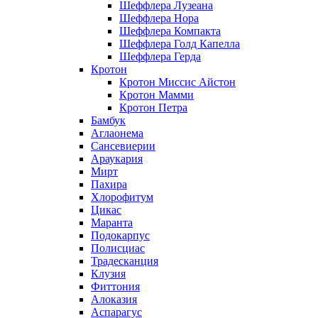
Шеффлера Лузеана
Шеффлера Нора
Шеффлера Компакта
Шеффлера Голд Капелла
Шеффлера Герда
Кротон
Кротон Миссис Айстон
Кротон Мамми
Кротон Петра
Бамбук
Аглаонема
Сансевиерии
Араукария
Мирт
Пахира
Хлорофитум
Цикас
Маранта
Подокарпус
Полисциас
Традесканция
Клузия
Фиттония
Алоказия
Аспарагус