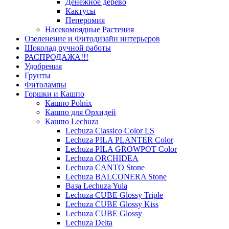
Денежное дерево
Кактусы
Пеперомия
Насекомоядные Растения
Озеленение и Фитодизайн интерьеров
Шоколад ручной работы
РАСПРОДАЖА!!!
Удобрения
Грунты
Фитолампы
Горшки и Кашпо
Кашпо Polnix
Кашпо для Орхидей
Кашпо Lechuza
Lechuza Classico Color LS
Lechuza PILA PLANTER Color
Lechuza PILA GROWPOT Color
Lechuza ORCHIDEA
Lechuza CANTO Stone
Lechuza BALCONERA Stone
Ваза Lechuza Yula
Lechuza CUBE Glossy Triple
Lechuza CUBE Glossy Kiss
Lechuza CUBE Glossy
Lechuza Delta