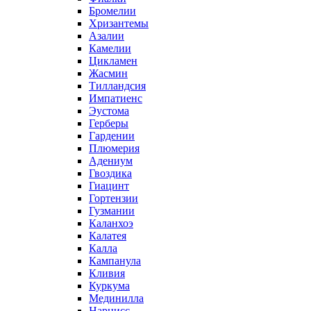
Бромелии
Хризантемы
Азалии
Камелии
Цикламен
Жасмин
Тилландсия
Импатиенс
Эустома
Герберы
Гардении
Плюмерия
Адениум
Гвоздика
Гиацинт
Гортензии
Гузмании
Каланхоэ
Калатея
Калла
Кампанула
Кливия
Куркума
Мединилла
Нарцисс