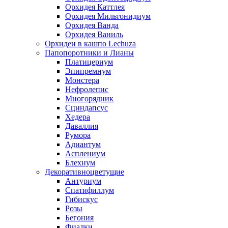
Орхидея Каттлея
Орхидея Мильтонидиум
Орхидея Ванда
Орхидея Ваниль
Орхидеи в кашпо Lechuza
Папопоротники и Лианы
Платицериум
Эпипремнум
Монстера
Нефролепис
Многорядник
Сциндапсус
Хедера
Даваллия
Румора
Адиантум
Асплениум
Блехнум
Декоративноцветущие
Антуриум
Спатифиллум
Гибискус
Розы
Бегония
Фиалки