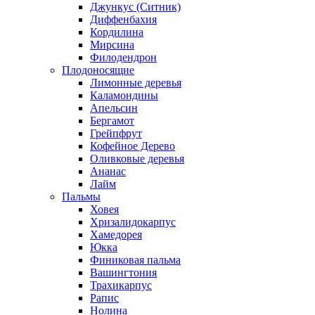
Джункус (Ситник)
Диффенбахия
Кордилина
Мирсина
Филодендрон
Плодоносящие
Лимонные деревья
Каламондины
Апельсин
Бергамот
Грейпфрут
Кофейное Дерево
Оливковые деревья
Ананас
Лайм
Пальмы
Ховея
Хризалидокарпус
Хамедорея
Юкка
Финиковая пальма
Вашингтония
Трахикарпус
Рапис
Нолина