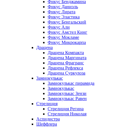
Фикус Бенджамина
Фикус Даниэль
Фикус Лирата
Фикус Эластика
Фикус Бенгальский
Фикус Али
Фикус Амстел Кинг
Фикус Мокламе
Фикус Микрокарпа
Драцена
Драцена Компакта
Драцена Маргината
Драцена Фрагранс
Драцена Рефлекса
Драцена Суркулоза
Замиокулькас
Замиокулькас пирамида
Замиокулькас
Замиокулькас Зензи
Замиокулькас Равен
Стрелиция
Стрелиция Регина
Стрелиция Николая
Аспидистра
Шеффлера