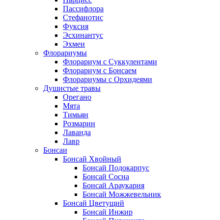
Пассифлора
Стефанотис
Фуксия
Эсхинантус
Эхмеи
Флорариумы
Флорариум с Суккулентами
Флорариум с Бонсаем
Флорариумы с Орхидеями
Душистые травы
Орегано
Мята
Тимьян
Розмарин
Лаванда
Лавр
Бонсаи
Бонсай Хвойный
Бонсай Подокарпус
Бонсай Сосна
Бонсай Араукария
Бонсай Можжевельник
Бонсай Цветущий
Бонсай Инжир