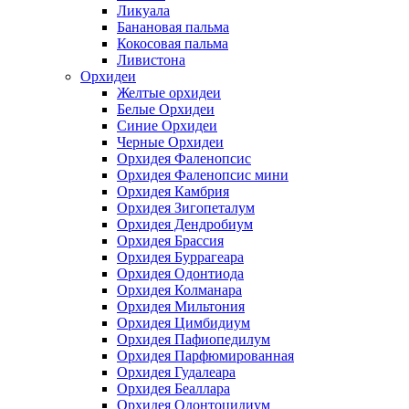
Ликуала
Банановая пальма
Кокосовая пальма
Ливистона
Орхидеи
Желтые орхидеи
Белые Орхидеи
Синие Орхидеи
Черные Орхидеи
Орхидея Фаленопсис
Орхидея Фаленопсис мини
Орхидея Камбрия
Орхидея Зигопеталум
Орхидея Дендробиум
Орхидея Брассия
Орхидея Буррагеара
Орхидея Одонтиода
Орхидея Колманара
Орхидея Мильтония
Орхидея Цимбидиум
Орхидея Пафиопедилум
Орхидея Парфюмированная
Орхидея Гудалеара
Орхидея Беаллара
Орхидея Одонтоцидиум