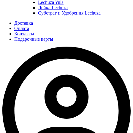
Lechuza Yula
Лейка Lechuza
Субстрат и Удобрения Lechuza
Доставка
Оплата
Контакты
Подарочные карты