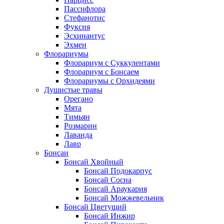
Пассифлора
Стефанотис
Фуксия
Эсхинантус
Эхмеи
Флорариумы
Флорариум с Суккулентами
Флорариум с Бонсаем
Флорариумы с Орхидеями
Душистые травы
Орегано
Мята
Тимьян
Розмарин
Лаванда
Лавр
Бонсаи
Бонсай Хвойный
Бонсай Подокарпус
Бонсай Сосна
Бонсай Араукария
Бонсай Можжевельник
Бонсай Цветущий
Бонсай Инжир