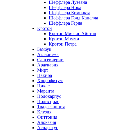
Шеффлера Лузеана
Шеффлера Нора
Шеффлера Компакта
Шеффлера Голд Капелла
Шеффлера Герда
Кротон
Кротон Миссис Айстон
Кротон Мамми
Кротон Петра
Бамбук
Аглаонема
Сансевиерии
Араукария
Мирт
Пахира
Хлорофитум
Цикас
Маранта
Подокарпус
Полисциас
Традесканция
Клузия
Фиттония
Алоказия
Аспарагус