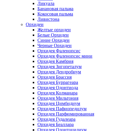
Ликуала
Банановая пальма
Кокосовая пальма
Ливистона
Орхидеи
Желтые орхидеи
Белые Орхидеи
Синие Орхидеи
Черные Орхидеи
Орхидея Фаленопсис
Орхидея Фаленопсис мини
Орхидея Камбрия
Орхидея Зигопеталум
Орхидея Дендробиум
Орхидея Брассия
Орхидея Буррагеара
Орхидея Одонтиода
Орхидея Колманара
Орхидея Мильтония
Орхидея Цимбидиум
Орхидея Пафиопедилум
Орхидея Парфюмированная
Орхидея Гудалеара
Орхидея Беаллара
Орхидея Одонтоцидиум