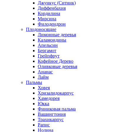
Джункус (Ситник)
Диффенбахия
Кордилина
Мирсина
Филодендрон
Плодоносящие
Лимонные деревья
Каламондины
Апельсин
Бергамот
Грейпфрут
Кофейное Дерево
Оливковые деревья
Ананас
Лайм
Пальмы
Ховея
Хризалидокарпус
Хамедорея
Юкка
Финиковая пальма
Вашингтония
Трахикарпус
Рапис
Нолина