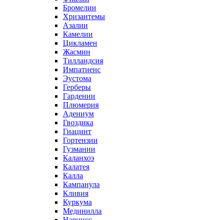
Бромелии
Хризантемы
Азалии
Камелии
Цикламен
Жасмин
Тилландсия
Импатиенс
Эустома
Герберы
Гардении
Плюмерия
Адениум
Гвоздика
Гиацинт
Гортензии
Гузмании
Каланхоэ
Калатея
Калла
Кампанула
Кливия
Куркума
Мединилла
Нарцисс