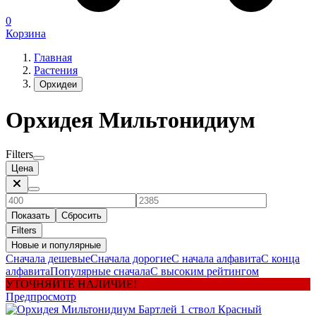
0
Корзина
Главная
Растения
Орхидеи
Орхидея Мильтонидиум
Filters
Цена
Показать
Сбросить
Filters
Новые и популярные
Сначала дешевые
Сначала дорогие
С начала алфавита
С конца
алфавита
Популярные сначала
С высоким рейтингом
УТОЧНЯЙТЕ НАЛИЧИЕ!
Предпросмотр