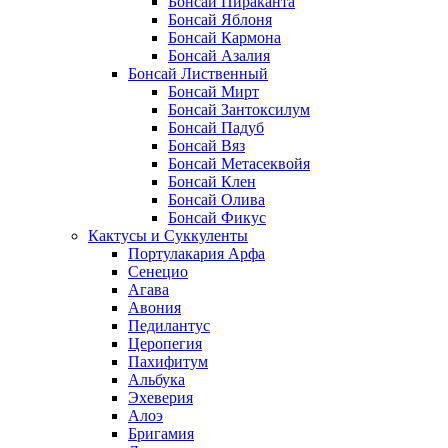
Бонсай Пираканта
Бонсай Яблоня
Бонсай Кармона
Бонсай Азалия
Бонсай Лиственный
Бонсай Мирт
Бонсай Зантоксилум
Бонсай Падуб
Бонсай Вяз
Бонсай Метасеквойя
Бонсай Клен
Бонсай Олива
Бонсай Фикус
Кактусы и Суккуленты
Портулакария Арфа
Сенецио
Агава
Авония
Педилантус
Церопегия
Пахифитум
Альбука
Эхеверия
Алоэ
Бригамия