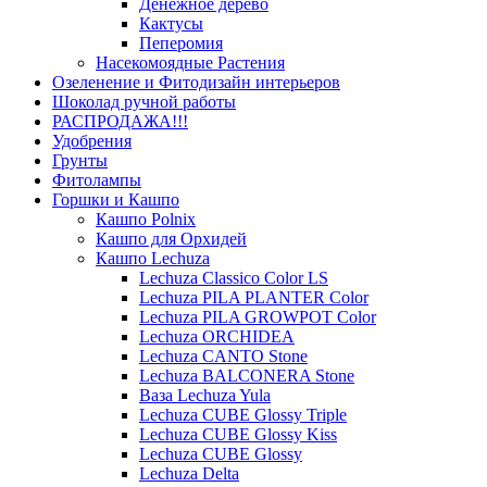
Денежное дерево
Кактусы
Пеперомия
Насекомоядные Растения
Озеленение и Фитодизайн интерьеров
Шоколад ручной работы
РАСПРОДАЖА!!!
Удобрения
Грунты
Фитолампы
Горшки и Кашпо
Кашпо Polnix
Кашпо для Орхидей
Кашпо Lechuza
Lechuza Classico Color LS
Lechuza PILA PLANTER Color
Lechuza PILA GROWPOT Color
Lechuza ORCHIDEA
Lechuza CANTO Stone
Lechuza BALCONERA Stone
Ваза Lechuza Yula
Lechuza CUBE Glossy Triple
Lechuza CUBE Glossy Kiss
Lechuza CUBE Glossy
Lechuza Delta