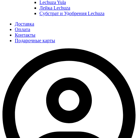
Lechuza Yula
Лейка Lechuza
Субстрат и Удобрения Lechuza
Доставка
Оплата
Контакты
Подарочные карты