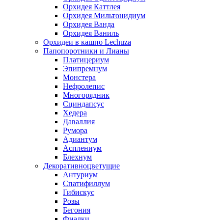
Орхидея Каттлея
Орхидея Мильтонидиум
Орхидея Ванда
Орхидея Ваниль
Орхидеи в кашпо Lechuza
Папопоротники и Лианы
Платицериум
Эпипремнум
Монстера
Нефролепис
Многорядник
Сциндапсус
Хедера
Даваллия
Румора
Адиантум
Асплениум
Блехнум
Декоративноцветущие
Антуриум
Спатифиллум
Гибискус
Розы
Бегония
Фиалки