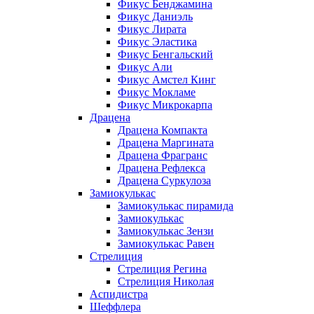
Фикус Бенджамина
Фикус Даниэль
Фикус Лирата
Фикус Эластика
Фикус Бенгальский
Фикус Али
Фикус Амстел Кинг
Фикус Мокламе
Фикус Микрокарпа
Драцена
Драцена Компакта
Драцена Маргината
Драцена Фрагранс
Драцена Рефлекса
Драцена Суркулоза
Замиокулькас
Замиокулькас пирамида
Замиокулькас
Замиокулькас Зензи
Замиокулькас Равен
Стрелиция
Стрелиция Регина
Стрелиция Николая
Аспидистра
Шеффлера