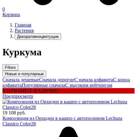
0
Корзина
Главная
Растения
Декоративноцветущие
Куркума
Filters
Новые и популярные
Сначала дешевые
Сначала дорогие
С начала алфавита
С конца
алфавита
Популярные сначала
С высоким рейтингом
УТОЧНЯЙТЕ НАЛИЧИЕ!
Предпросмотр
19 108 руб.
Композиция из Орхидеи в кашпо с автополивом Lechuza
Classico Color28