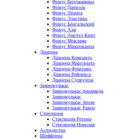
Фикус Бенджамина
Фикус Даниэль
Фикус Лирата
Фикус Эластика
Фикус Бенгальский
Фикус Али
Фикус Амстел Кинг
Фикус Мокламе
Фикус Микрокарпа
Драцена
Драцена Компакта
Драцена Маргината
Драцена Фрагранс
Драцена Рефлекса
Драцена Суркулоза
Замиокулькас
Замиокулькас пирамида
Замиокулькас
Замиокулькас Зензи
Замиокулькас Равен
Стрелиция
Стрелиция Регина
Стрелиция Николая
Аспидистра
Шеффлера