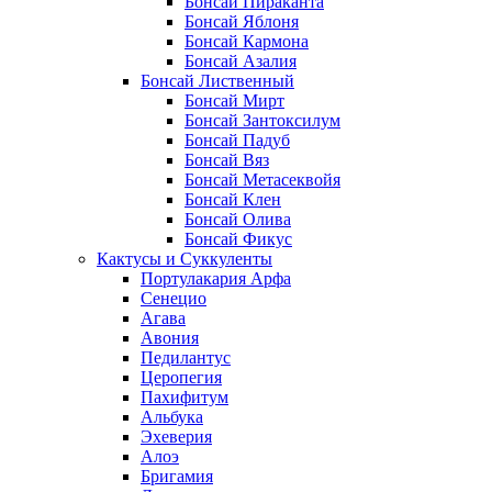
Бонсай Пираканта
Бонсай Яблоня
Бонсай Кармона
Бонсай Азалия
Бонсай Лиственный
Бонсай Мирт
Бонсай Зантоксилум
Бонсай Падуб
Бонсай Вяз
Бонсай Метасеквойя
Бонсай Клен
Бонсай Олива
Бонсай Фикус
Кактусы и Суккуленты
Портулакария Арфа
Сенецио
Агава
Авония
Педилантус
Церопегия
Пахифитум
Альбука
Эхеверия
Алоэ
Бригамия