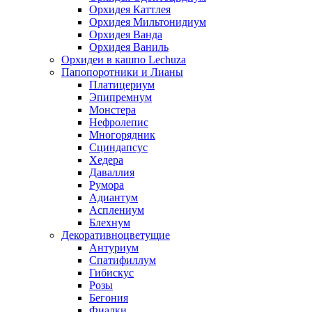
Орхидея Каттлея
Орхидея Мильтонидиум
Орхидея Ванда
Орхидея Ваниль
Орхидеи в кашпо Lechuza
Папопоротники и Лианы
Платицериум
Эпипремнум
Монстера
Нефролепис
Многорядник
Сциндапсус
Хедера
Даваллия
Румора
Адиантум
Асплениум
Блехнум
Декоративноцветущие
Антуриум
Спатифиллум
Гибискус
Розы
Бегония
Фиалки