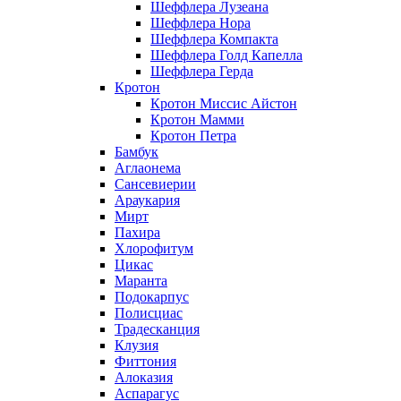
Шеффлера Лузеана
Шеффлера Нора
Шеффлера Компакта
Шеффлера Голд Капелла
Шеффлера Герда
Кротон
Кротон Миссис Айстон
Кротон Мамми
Кротон Петра
Бамбук
Аглаонема
Сансевиерии
Араукария
Мирт
Пахира
Хлорофитум
Цикас
Маранта
Подокарпус
Полисциас
Традесканция
Клузия
Фиттония
Алоказия
Аспарагус