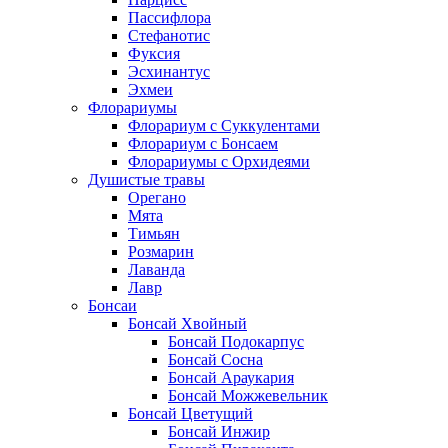
Пассифлора
Стефанотис
Фуксия
Эсхинантус
Эхмеи
Флорариумы
Флорариум с Суккулентами
Флорариум с Бонсаем
Флорариумы с Орхидеями
Душистые травы
Орегано
Мята
Тимьян
Розмарин
Лаванда
Лавр
Бонсаи
Бонсай Хвойный
Бонсай Подокарпус
Бонсай Сосна
Бонсай Араукария
Бонсай Можжевельник
Бонсай Цветущий
Бонсай Инжир