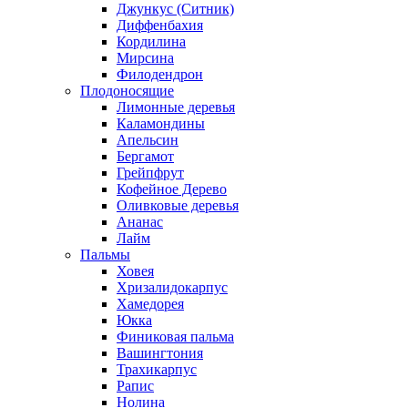
Джункус (Ситник)
Диффенбахия
Кордилина
Мирсина
Филодендрон
Плодоносящие
Лимонные деревья
Каламондины
Апельсин
Бергамот
Грейпфрут
Кофейное Дерево
Оливковые деревья
Ананас
Лайм
Пальмы
Ховея
Хризалидокарпус
Хамедорея
Юкка
Финиковая пальма
Вашингтония
Трахикарпус
Рапис
Нолина