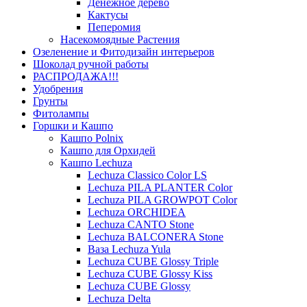
Денежное дерево
Кактусы
Пеперомия
Насекомоядные Растения
Озеленение и Фитодизайн интерьеров
Шоколад ручной работы
РАСПРОДАЖА!!!
Удобрения
Грунты
Фитолампы
Горшки и Кашпо
Кашпо Polnix
Кашпо для Орхидей
Кашпо Lechuza
Lechuza Classico Color LS
Lechuza PILA PLANTER Color
Lechuza PILA GROWPOT Color
Lechuza ORCHIDEA
Lechuza CANTO Stone
Lechuza BALCONERA Stone
Ваза Lechuza Yula
Lechuza CUBE Glossy Triple
Lechuza CUBE Glossy Kiss
Lechuza CUBE Glossy
Lechuza Delta