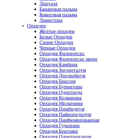
Ликуала
Банановая пальма
Кокосовая пальма
Ливистона
Орхидеи
Желтые орхидеи
Белые Орхидеи
Синие Орхидеи
Черные Орхидеи
Орхидея Фаленопсис
Орхидея Фаленопсис мини
Орхидея Камбрия
Орхидея Зигопеталум
Орхидея Дендробиум
Орхидея Брассия
Орхидея Буррагеара
Орхидея Одонтиода
Орхидея Колманара
Орхидея Мильтония
Орхидея Цимбидиум
Орхидея Пафиопедилум
Орхидея Парфюмированная
Орхидея Гудалеара
Орхидея Беаллара
Орхидея Одонтоцидиум