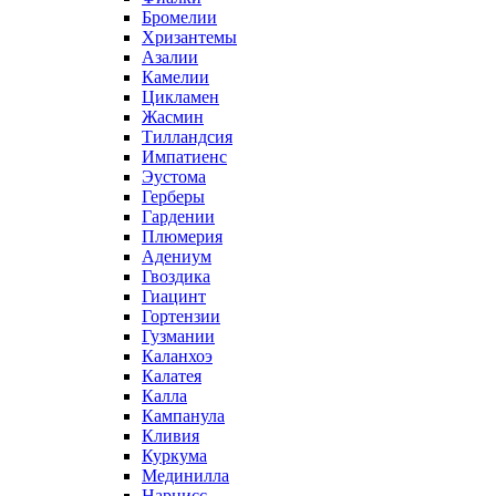
Бромелии
Хризантемы
Азалии
Камелии
Цикламен
Жасмин
Тилландсия
Импатиенс
Эустома
Герберы
Гардении
Плюмерия
Адениум
Гвоздика
Гиацинт
Гортензии
Гузмании
Каланхоэ
Калатея
Калла
Кампанула
Кливия
Куркума
Мединилла
Нарцисс