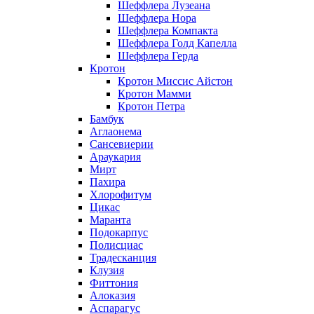
Шеффлера Лузеана
Шеффлера Нора
Шеффлера Компакта
Шеффлера Голд Капелла
Шеффлера Герда
Кротон
Кротон Миссис Айстон
Кротон Мамми
Кротон Петра
Бамбук
Аглаонема
Сансевиерии
Араукария
Мирт
Пахира
Хлорофитум
Цикас
Маранта
Подокарпус
Полисциас
Традесканция
Клузия
Фиттония
Алоказия
Аспарагус