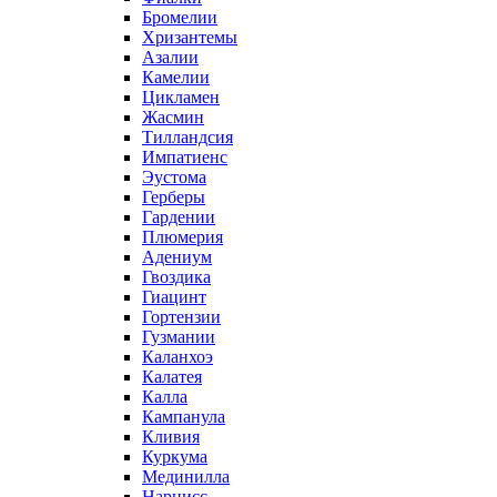
Бромелии
Хризантемы
Азалии
Камелии
Цикламен
Жасмин
Тилландсия
Импатиенс
Эустома
Герберы
Гардении
Плюмерия
Адениум
Гвоздика
Гиацинт
Гортензии
Гузмании
Каланхоэ
Калатея
Калла
Кампанула
Кливия
Куркума
Мединилла
Нарцисс