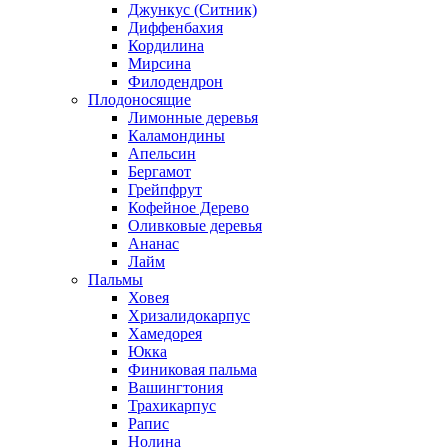
Джункус (Ситник)
Диффенбахия
Кордилина
Мирсина
Филодендрон
Плодоносящие
Лимонные деревья
Каламондины
Апельсин
Бергамот
Грейпфрут
Кофейное Дерево
Оливковые деревья
Ананас
Лайм
Пальмы
Ховея
Хризалидокарпус
Хамедорея
Юкка
Финиковая пальма
Вашингтония
Трахикарпус
Рапис
Нолина