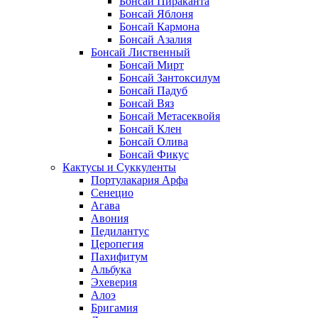
Бонсай Пираканта
Бонсай Яблоня
Бонсай Кармона
Бонсай Азалия
Бонсай Лиственный
Бонсай Мирт
Бонсай Зантоксилум
Бонсай Падуб
Бонсай Вяз
Бонсай Метасеквойя
Бонсай Клен
Бонсай Олива
Бонсай Фикус
Кактусы и Суккуленты
Портулакария Арфа
Сенецио
Агава
Авония
Педилантус
Церопегия
Пахифитум
Альбука
Эхеверия
Алоэ
Бригамия