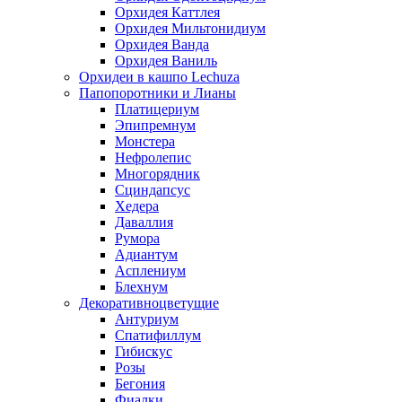
Орхидея Каттлея
Орхидея Мильтонидиум
Орхидея Ванда
Орхидея Ваниль
Орхидеи в кашпо Lechuza
Папопоротники и Лианы
Платицериум
Эпипремнум
Монстера
Нефролепис
Многорядник
Сциндапсус
Хедера
Даваллия
Румора
Адиантум
Асплениум
Блехнум
Декоративноцветущие
Антуриум
Спатифиллум
Гибискус
Розы
Бегония
Фиалки