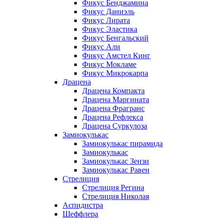
Фикус Бенджамина
Фикус Даниэль
Фикус Лирата
Фикус Эластика
Фикус Бенгальский
Фикус Али
Фикус Амстел Кинг
Фикус Мокламе
Фикус Микрокарпа
Драцена
Драцена Компакта
Драцена Маргината
Драцена Фрагранс
Драцена Рефлекса
Драцена Суркулоза
Замиокулькас
Замиокулькас пирамида
Замиокулькас
Замиокулькас Зензи
Замиокулькас Равен
Стрелиция
Стрелиция Регина
Стрелиция Николая
Аспидистра
Шеффлера