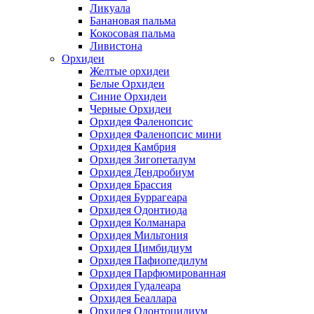
Ликуала
Банановая пальма
Кокосовая пальма
Ливистона
Орхидеи
Желтые орхидеи
Белые Орхидеи
Синие Орхидеи
Черные Орхидеи
Орхидея Фаленопсис
Орхидея Фаленопсис мини
Орхидея Камбрия
Орхидея Зигопеталум
Орхидея Дендробиум
Орхидея Брассия
Орхидея Буррагеара
Орхидея Одонтиода
Орхидея Колманара
Орхидея Мильтония
Орхидея Цимбидиум
Орхидея Пафиопедилум
Орхидея Парфюмированная
Орхидея Гудалеара
Орхидея Беаллара
Орхидея Одонтоцидиум