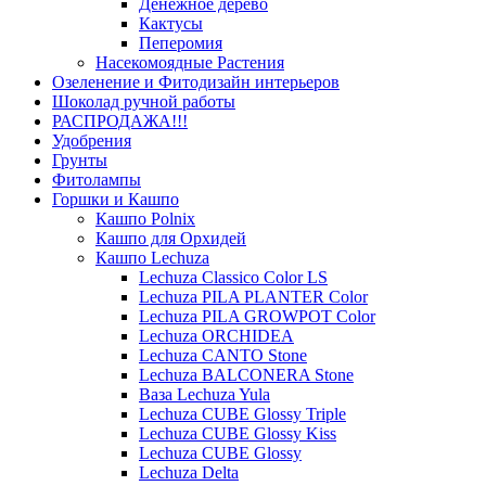
Денежное дерево
Кактусы
Пеперомия
Насекомоядные Растения
Озеленение и Фитодизайн интерьеров
Шоколад ручной работы
РАСПРОДАЖА!!!
Удобрения
Грунты
Фитолампы
Горшки и Кашпо
Кашпо Polnix
Кашпо для Орхидей
Кашпо Lechuza
Lechuza Classico Color LS
Lechuza PILA PLANTER Color
Lechuza PILA GROWPOT Color
Lechuza ORCHIDEA
Lechuza CANTO Stone
Lechuza BALCONERA Stone
Ваза Lechuza Yula
Lechuza CUBE Glossy Triple
Lechuza CUBE Glossy Kiss
Lechuza CUBE Glossy
Lechuza Delta