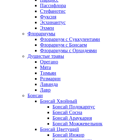
Пассифлора
Стефанотис
Фуксия
Эсхинантус
Эхмеи
Флорариумы
Флорариум с Суккулентами
Флорариум с Бонсаем
Флорариумы с Орхидеями
Душистые травы
Орегано
Мята
Тимьян
Розмарин
Лаванда
Лавр
Бонсаи
Бонсай Хвойный
Бонсай Подокарпус
Бонсай Сосна
Бонсай Араукария
Бонсай Можжевельник
Бонсай Цветущий
Бонсай Инжир