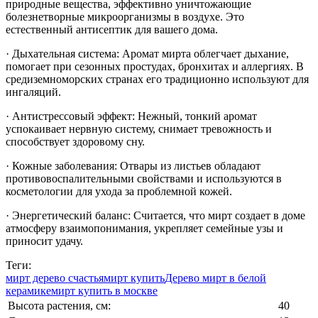
природные вещества, эффективно уничтожающие
болезнетворные микроорганизмы в воздухе. Это
естественный антисептик для вашего дома.
· Дыхательная система: Аромат мирта облегчает дыхание,
помогает при сезонных простудах, бронхитах и аллергиях. В
средиземноморских странах его традиционно используют для
ингаляций.
· Антистрессовый эффект: Нежный, тонкий аромат
успокаивает нервную систему, снимает тревожность и
способствует здоровому сну.
· Кожные заболевания: Отвары из листьев обладают
противовоспалительными свойствами и используются в
косметологии для ухода за проблемной кожей.
· Энергетический баланс: Считается, что мирт создает в доме
атмосферу взаимопонимания, укрепляет семейные узы и
приносит удачу.
Теги:
мирт дерево счастья
мирт купить
Дерево мирт в белой
керамике
мирт купить в москве
Высота растения, см:
40