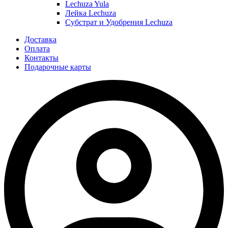
Lechuza Yula
Лейка Lechuza
Субстрат и Удобрения Lechuza
Доставка
Оплата
Контакты
Подарочные карты