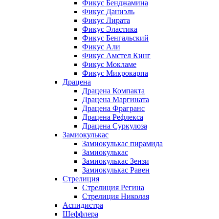
Фикус Бенджамина
Фикус Даниэль
Фикус Лирата
Фикус Эластика
Фикус Бенгальский
Фикус Али
Фикус Амстел Кинг
Фикус Мокламе
Фикус Микрокарпа
Драцена
Драцена Компакта
Драцена Маргината
Драцена Фрагранс
Драцена Рефлекса
Драцена Суркулоза
Замиокулькас
Замиокулькас пирамида
Замиокулькас
Замиокулькас Зензи
Замиокулькас Равен
Стрелиция
Стрелиция Регина
Стрелиция Николая
Аспидистра
Шеффлера