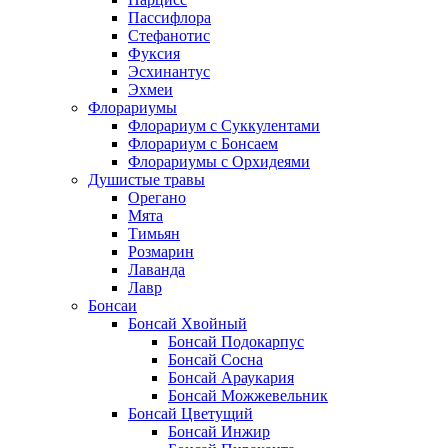
Пассифлора
Стефанотис
Фуксия
Эсхинантус
Эхмеи
Флорариумы
Флорариум с Суккулентами
Флорариум с Бонсаем
Флорариумы с Орхидеями
Душистые травы
Орегано
Мята
Тимьян
Розмарин
Лаванда
Лавр
Бонсаи
Бонсай Хвойный
Бонсай Подокарпус
Бонсай Сосна
Бонсай Араукария
Бонсай Можжевельник
Бонсай Цветущий
Бонсай Инжир