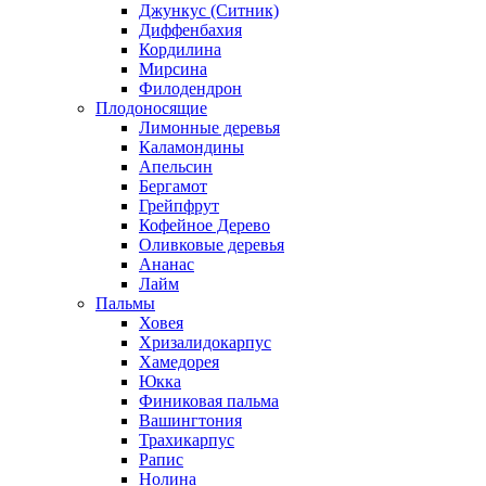
Джункус (Ситник)
Диффенбахия
Кордилина
Мирсина
Филодендрон
Плодоносящие
Лимонные деревья
Каламондины
Апельсин
Бергамот
Грейпфрут
Кофейное Дерево
Оливковые деревья
Ананас
Лайм
Пальмы
Ховея
Хризалидокарпус
Хамедорея
Юкка
Финиковая пальма
Вашингтония
Трахикарпус
Рапис
Нолина