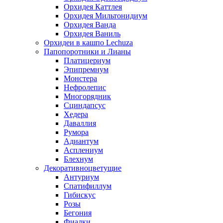
Орхидея Каттлея
Орхидея Мильтонидиум
Орхидея Ванда
Орхидея Ваниль
Орхидеи в кашпо Lechuza
Папопоротники и Лианы
Платицериум
Эпипремнум
Монстера
Нефролепис
Многорядник
Сциндапсус
Хедера
Даваллия
Румора
Адиантум
Асплениум
Блехнум
Декоративноцветущие
Антуриум
Спатифиллум
Гибискус
Розы
Бегония
Фиалки