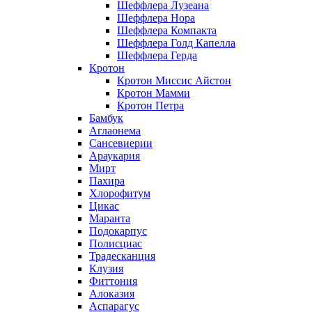
Шеффлера Лузеана
Шеффлера Нора
Шеффлера Компакта
Шеффлера Голд Капелла
Шеффлера Герда
Кротон
Кротон Миссис Айстон
Кротон Мамми
Кротон Петра
Бамбук
Аглаонема
Сансевиерии
Араукария
Мирт
Пахира
Хлорофитум
Цикас
Маранта
Подокарпус
Полисциас
Традесканция
Клузия
Фиттония
Алоказия
Аспарагус