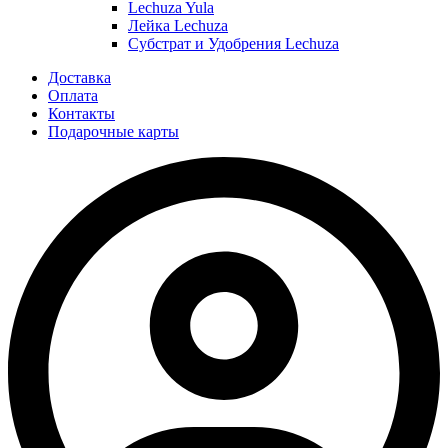
Lechuza Yula
Лейка Lechuza
Субстрат и Удобрения Lechuza
Доставка
Оплата
Контакты
Подарочные карты