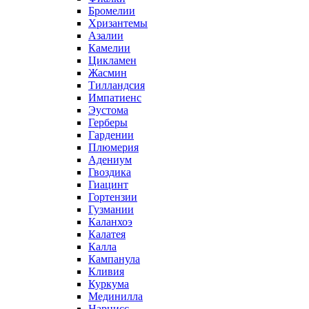
Бромелии
Хризантемы
Азалии
Камелии
Цикламен
Жасмин
Тилландсия
Импатиенс
Эустома
Герберы
Гардении
Плюмерия
Адениум
Гвоздика
Гиацинт
Гортензии
Гузмании
Каланхоэ
Калатея
Калла
Кампанула
Кливия
Куркума
Мединилла
Нарцисс