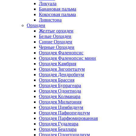
Ликуала
Банановая пальма
Кокосовая пальма
Ливистона
Орхидеи
Желтые орхидеи
Белые Орхидеи
Синие Орхидеи
Черные Орхидеи
Орхидея Фаленопсис
Орхидея Фаленопсис мини
Орхидея Камбрия
Орхидея Зигопеталум
Орхидея Дендробиум
Орхидея Брассия
Орхидея Буррагеара
Орхидея Одонтиода
Орхидея Колманара
Орхидея Мильтония
Орхидея Цимбидиум
Орхидея Пафиопедилум
Орхидея Парфюмированная
Орхидея Гудалеара
Орхидея Беаллара
Орхидея Одонтоцидиум