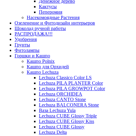
Денежное дерево
Кактусы
Пеперомия
Насекомоядные Растения
Озеленение и Фитодизайн интерьеров
Шоколад ручной работы
РАСПРОДАЖА!!!
Удобрения
Грунты
Фитолампы
Горшки и Кашпо
Кашпо Polnix
Кашпо для Орхидей
Кашпо Lechuza
Lechuza Classico Color LS
Lechuza PILA PLANTER Color
Lechuza PILA GROWPOT Color
Lechuza ORCHIDEA
Lechuza CANTO Stone
Lechuza BALCONERA Stone
Ваза Lechuza Yula
Lechuza CUBE Glossy Triple
Lechuza CUBE Glossy Kiss
Lechuza CUBE Glossy
Lechuza Delta