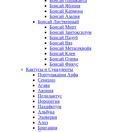
Бонсай Пираканта
Бонсай Яблоня
Бонсай Кармона
Бонсай Азалия
Бонсай Лиственный
Бонсай Мирт
Бонсай Зантоксилум
Бонсай Падуб
Бонсай Вяз
Бонсай Метасеквойя
Бонсай Клен
Бонсай Олива
Бонсай Фикус
Кактусы и Суккуленты
Портулакария Арфа
Сенецио
Агава
Авония
Педилантус
Церопегия
Пахифитум
Альбука
Эхеверия
Алоэ
Бригамия