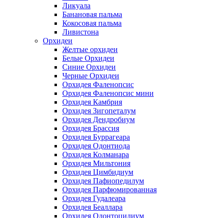
Ликуала
Банановая пальма
Кокосовая пальма
Ливистона
Орхидеи
Желтые орхидеи
Белые Орхидеи
Синие Орхидеи
Черные Орхидеи
Орхидея Фаленопсис
Орхидея Фаленопсис мини
Орхидея Камбрия
Орхидея Зигопеталум
Орхидея Дендробиум
Орхидея Брассия
Орхидея Буррагеара
Орхидея Одонтиода
Орхидея Колманара
Орхидея Мильтония
Орхидея Цимбидиум
Орхидея Пафиопедилум
Орхидея Парфюмированная
Орхидея Гудалеара
Орхидея Беаллара
Орхидея Одонтоцидиум