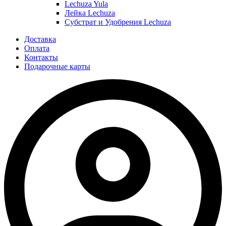
Lechuza Yula
Лейка Lechuza
Субстрат и Удобрения Lechuza
Доставка
Оплата
Контакты
Подарочные карты