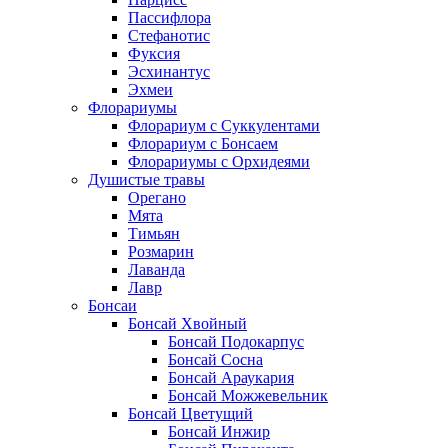
Пассифлора
Стефанотис
Фуксия
Эсхинантус
Эхмеи
Флорариумы
Флорариум с Суккулентами
Флорариум с Бонсаем
Флорариумы с Орхидеями
Душистые травы
Орегано
Мята
Тимьян
Розмарин
Лаванда
Лавр
Бонсаи
Бонсай Хвойный
Бонсай Подокарпус
Бонсай Сосна
Бонсай Араукария
Бонсай Можжевельник
Бонсай Цветущий
Бонсай Инжир