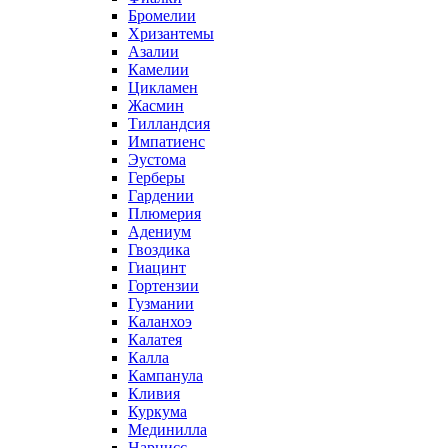
Бромелии
Хризантемы
Азалии
Камелии
Цикламен
Жасмин
Тилландсия
Импатиенс
Эустома
Герберы
Гардении
Плюмерия
Адениум
Гвоздика
Гиацинт
Гортензии
Гузмании
Каланхоэ
Калатея
Калла
Кампанула
Кливия
Куркума
Мединилла
Нарцисс