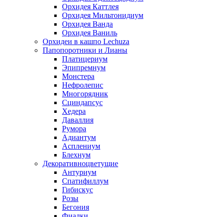
Орхидея Каттлея
Орхидея Мильтонидиум
Орхидея Ванда
Орхидея Ваниль
Орхидеи в кашпо Lechuza
Папопоротники и Лианы
Платицериум
Эпипремнум
Монстера
Нефролепис
Многорядник
Сциндапсус
Хедера
Даваллия
Румора
Адиантум
Асплениум
Блехнум
Декоративноцветущие
Антуриум
Спатифиллум
Гибискус
Розы
Бегония
Фиалки