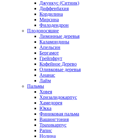
Джункус (Ситник)
Диффенбахия
Кордилина
Мирсина
Филодендрон
Плодоносящие
Лимонные деревья
Каламондины
Апельсин
Бергамот
Грейпфрут
Кофейное Дерево
Оливковые деревья
Ананас
Лайм
Пальмы
Ховея
Хризалидокарпус
Хамедорея
Юкка
Финиковая пальма
Вашингтония
Трахикарпус
Рапис
Нолина