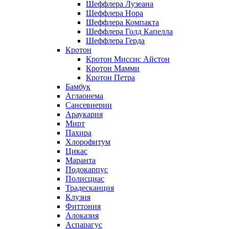
Шеффлера Лузеана
Шеффлера Нора
Шеффлера Компакта
Шеффлера Голд Капелла
Шеффлера Герда
Кротон
Кротон Миссис Айстон
Кротон Мамми
Кротон Петра
Бамбук
Аглаонема
Сансевиерии
Араукария
Мирт
Пахира
Хлорофитум
Цикас
Маранта
Подокарпус
Полисциас
Традесканция
Клузия
Фиттония
Алоказия
Аспарагус