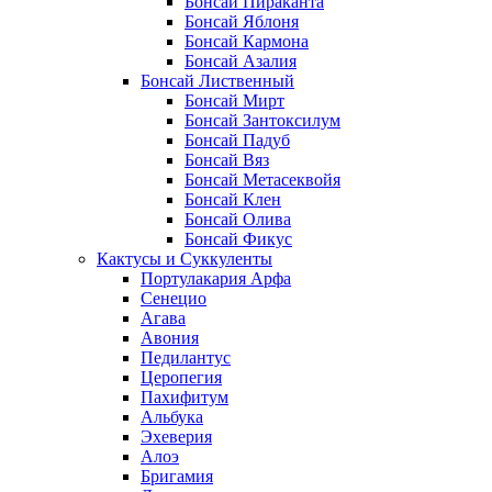
Бонсай Пираканта
Бонсай Яблоня
Бонсай Кармона
Бонсай Азалия
Бонсай Лиственный
Бонсай Мирт
Бонсай Зантоксилум
Бонсай Падуб
Бонсай Вяз
Бонсай Метасеквойя
Бонсай Клен
Бонсай Олива
Бонсай Фикус
Кактусы и Суккуленты
Портулакария Арфа
Сенецио
Агава
Авония
Педилантус
Церопегия
Пахифитум
Альбука
Эхеверия
Алоэ
Бригамия