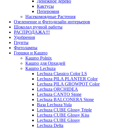
Денежное дерево
Кактусы
Пеперомия
Насекомоядные Растения
Озеленение и Фитодизайн интерьеров
Шоколад ручной работы
РАСПРОДАЖА!!!
Удобрения
Грунты
Фитолампы
Горшки и Кашпо
Кашпо Polnix
Кашпо для Орхидей
Кашпо Lechuza
Lechuza Classico Color LS
Lechuza PILA PLANTER Color
Lechuza PILA GROWPOT Color
Lechuza ORCHIDEA
Lechuza CANTO Stone
Lechuza BALCONERA Stone
Ваза Lechuza Yula
Lechuza CUBE Glossy Triple
Lechuza CUBE Glossy Kiss
Lechuza CUBE Glossy
Lechuza Delta