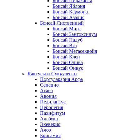
Бонсай Пираканта
Бонсай Яблоня
Бонсай Кармона
Бонсай Азалия
Бонсай Лиственный
Бонсай Мирт
Бонсай Зантоксилум
Бонсай Падуб
Бонсай Вяз
Бонсай Метасеквойя
Бонсай Клен
Бонсай Олива
Бонсай Фикус
Кактусы и Суккуленты
Портулакария Арфа
Сенецио
Агава
Авония
Педилантус
Церопегия
Пахифитум
Альбука
Эхеверия
Алоэ
Бригамия