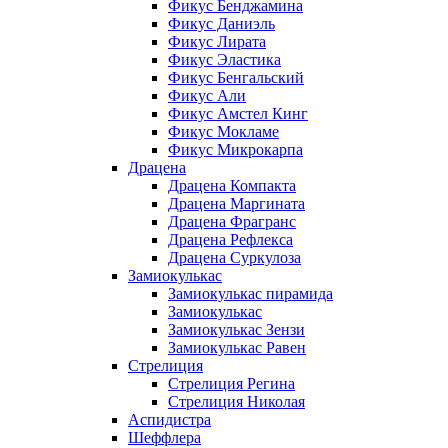
Фикус Бенджамина
Фикус Даниэль
Фикус Лирата
Фикус Эластика
Фикус Бенгальский
Фикус Али
Фикус Амстел Кинг
Фикус Мокламе
Фикус Микрокарпа
Драцена
Драцена Компакта
Драцена Маргината
Драцена Фрагранс
Драцена Рефлекса
Драцена Суркулоза
Замиокулькас
Замиокулькас пирамида
Замиокулькас
Замиокулькас Зензи
Замиокулькас Равен
Стрелиция
Стрелиция Регина
Стрелиция Николая
Аспидистра
Шеффлера