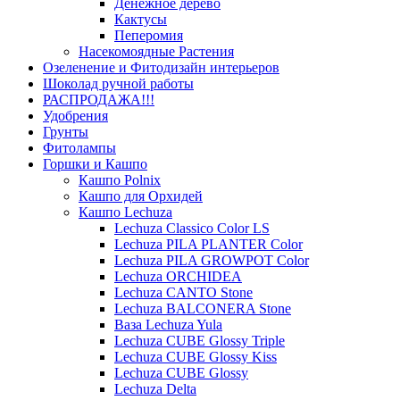
Денежное дерево
Кактусы
Пеперомия
Насекомоядные Растения
Озеленение и Фитодизайн интерьеров
Шоколад ручной работы
РАСПРОДАЖА!!!
Удобрения
Грунты
Фитолампы
Горшки и Кашпо
Кашпо Polnix
Кашпо для Орхидей
Кашпо Lechuza
Lechuza Classico Color LS
Lechuza PILA PLANTER Color
Lechuza PILA GROWPOT Color
Lechuza ORCHIDEA
Lechuza CANTO Stone
Lechuza BALCONERA Stone
Ваза Lechuza Yula
Lechuza CUBE Glossy Triple
Lechuza CUBE Glossy Kiss
Lechuza CUBE Glossy
Lechuza Delta