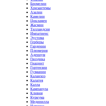
Бромелии
Хризантемы
Азалии
Камелии
Цикламен
Жасмин
Тилландсия
Импатиенс
Эустома
Герберы
Гардении
Плюмерия
Адениум
Гвоздика
Гиацинт
Гортензии
Гузмании
Каланхоэ
Калатея
Калла
Кампанула
Кливия
Куркума
Мединилла
Нарцисс