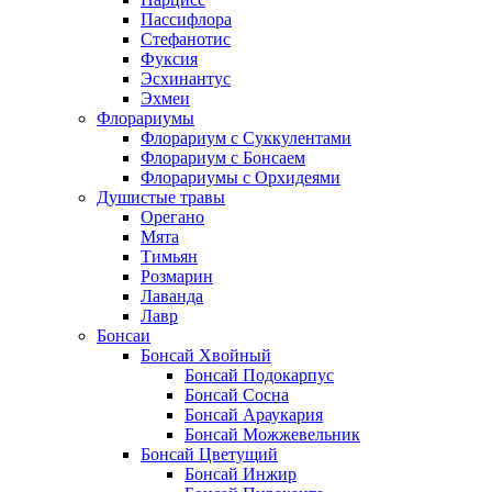
Пассифлора
Стефанотис
Фуксия
Эсхинантус
Эхмеи
Флорариумы
Флорариум с Суккулентами
Флорариум с Бонсаем
Флорариумы с Орхидеями
Душистые травы
Орегано
Мята
Тимьян
Розмарин
Лаванда
Лавр
Бонсаи
Бонсай Хвойный
Бонсай Подокарпус
Бонсай Сосна
Бонсай Араукария
Бонсай Можжевельник
Бонсай Цветущий
Бонсай Инжир