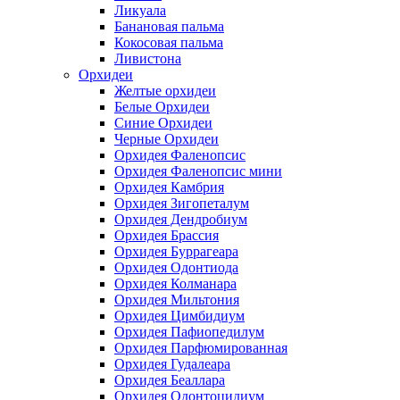
Ликуала
Банановая пальма
Кокосовая пальма
Ливистона
Орхидеи
Желтые орхидеи
Белые Орхидеи
Синие Орхидеи
Черные Орхидеи
Орхидея Фаленопсис
Орхидея Фаленопсис мини
Орхидея Камбрия
Орхидея Зигопеталум
Орхидея Дендробиум
Орхидея Брассия
Орхидея Буррагеара
Орхидея Одонтиода
Орхидея Колманара
Орхидея Мильтония
Орхидея Цимбидиум
Орхидея Пафиопедилум
Орхидея Парфюмированная
Орхидея Гудалеара
Орхидея Беаллара
Орхидея Одонтоцидиум