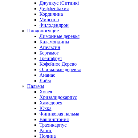
Джункус (Ситник)
Диффенбахия
Кордилина
Мирсина
Филодендрон
Плодоносящие
Лимонные деревья
Каламондины
Апельсин
Бергамот
Грейпфрут
Кофейное Дерево
Оливковые деревья
Ананас
Лайм
Пальмы
Ховея
Хризалидокарпус
Хамедорея
Юкка
Финиковая пальма
Вашингтония
Трахикарпус
Рапис
Нолина