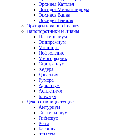
Орхидея Каттлея
Орхидея Мильтонидиум
Орхидея Ванда
Орхидея Ваниль
Орхидеи в кашпо Lechuza
Папопоротники и Лианы
Платицериум
Эпипремнум
Монстера
Нефролепис
Многорядник
Сциндапсус
Хедера
Даваллия
Румора
Адиантум
Асплениум
Блехнум
Декоративноцветущие
Антуриум
Спатифиллум
Гибискус
Розы
Бегония
Фиалки