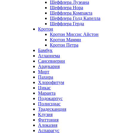
Шеффлера Лузеана
Шеффлера Нора
Шеффлера Компакта
Шеффлера Голд Капелла
Шеффлера Герда
Кротон
Кротон Миссис Айстон
Кротон Мамми
Кротон Петра
Бамбук
Аглаонема
Сансевиерии
Араукария
Мирт
Пахира
Хлорофитум
Цикас
Маранта
Подокарпус
Полисциас
Традесканция
Клузия
Фиттония
Алоказия
Аспарагус