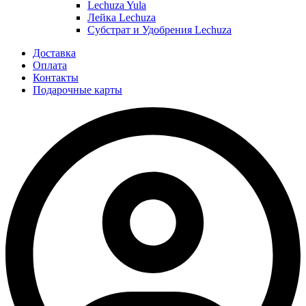
Lechuza Yula
Лейка Lechuza
Субстрат и Удобрения Lechuza
Доставка
Оплата
Контакты
Подарочные карты