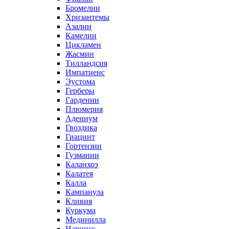
Бромелии
Хризантемы
Азалии
Камелии
Цикламен
Жасмин
Тилландсия
Импатиенс
Эустома
Герберы
Гардении
Плюмерия
Адениум
Гвоздика
Гиацинт
Гортензии
Гузмании
Каланхоэ
Калатея
Калла
Кампанула
Кливия
Куркума
Мединилла
Нарцисс