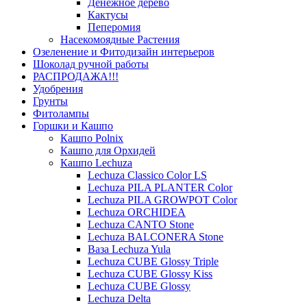
Денежное дерево
Кактусы
Пеперомия
Насекомоядные Растения
Озеленение и Фитодизайн интерьеров
Шоколад ручной работы
РАСПРОДАЖА!!!
Удобрения
Грунты
Фитолампы
Горшки и Кашпо
Кашпо Polnix
Кашпо для Орхидей
Кашпо Lechuza
Lechuza Classico Color LS
Lechuza PILA PLANTER Color
Lechuza PILA GROWPOT Color
Lechuza ORCHIDEA
Lechuza CANTO Stone
Lechuza BALCONERA Stone
Ваза Lechuza Yula
Lechuza CUBE Glossy Triple
Lechuza CUBE Glossy Kiss
Lechuza CUBE Glossy
Lechuza Delta