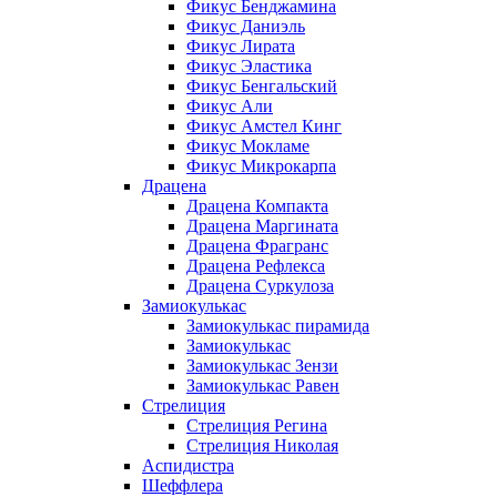
Фикус Бенджамина
Фикус Даниэль
Фикус Лирата
Фикус Эластика
Фикус Бенгальский
Фикус Али
Фикус Амстел Кинг
Фикус Мокламе
Фикус Микрокарпа
Драцена
Драцена Компакта
Драцена Маргината
Драцена Фрагранс
Драцена Рефлекса
Драцена Суркулоза
Замиокулькас
Замиокулькас пирамида
Замиокулькас
Замиокулькас Зензи
Замиокулькас Равен
Стрелиция
Стрелиция Регина
Стрелиция Николая
Аспидистра
Шеффлера