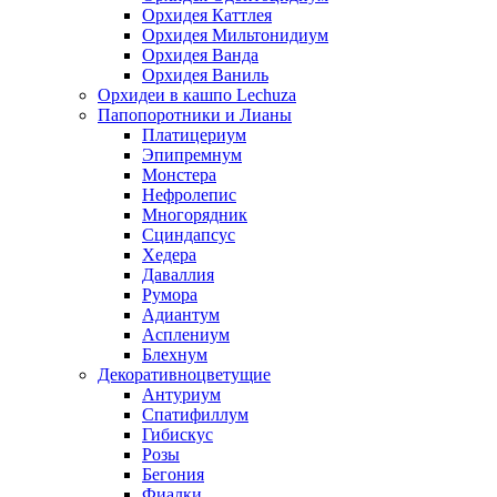
Орхидея Каттлея
Орхидея Мильтонидиум
Орхидея Ванда
Орхидея Ваниль
Орхидеи в кашпо Lechuza
Папопоротники и Лианы
Платицериум
Эпипремнум
Монстера
Нефролепис
Многорядник
Сциндапсус
Хедера
Даваллия
Румора
Адиантум
Асплениум
Блехнум
Декоративноцветущие
Антуриум
Спатифиллум
Гибискус
Розы
Бегония
Фиалки