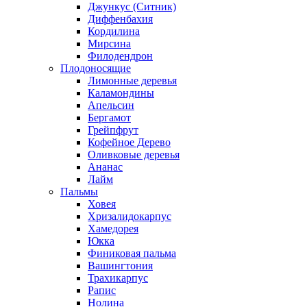
Джункус (Ситник)
Диффенбахия
Кордилина
Мирсина
Филодендрон
Плодоносящие
Лимонные деревья
Каламондины
Апельсин
Бергамот
Грейпфрут
Кофейное Дерево
Оливковые деревья
Ананас
Лайм
Пальмы
Ховея
Хризалидокарпус
Хамедорея
Юкка
Финиковая пальма
Вашингтония
Трахикарпус
Рапис
Нолина