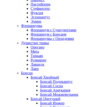
Пассифлора
Стефанотис
Фуксия
Эсхинантус
Эхмеи
Флорариумы
Флорариум с Суккулентами
Флорариум с Бонсаем
Флорариумы с Орхидеями
Душистые травы
Орегано
Мята
Тимьян
Розмарин
Лаванда
Лавр
Бонсаи
Бонсай Хвойный
Бонсай Подокарпус
Бонсай Сосна
Бонсай Араукария
Бонсай Можжевельник
Бонсай Цветущий
Бонсай Инжир