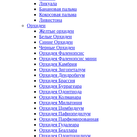
Ликуала
Банановая пальма
Кокосовая пальма
Ливистона
Орхидеи
Желтые орхидеи
Белые Орхидеи
Синие Орхидеи
Черные Орхидеи
Орхидея Фаленопсис
Орхидея Фаленопсис мини
Орхидея Камбрия
Орхидея Зигопеталум
Орхидея Дендробиум
Орхидея Брассия
Орхидея Буррагеара
Орхидея Одонтиода
Орхидея Колманара
Орхидея Мильтония
Орхидея Цимбидиум
Орхидея Пафиопедилум
Орхидея Парфюмированная
Орхидея Гудалеара
Орхидея Беаллара
Орхидея Одонтоцидиум