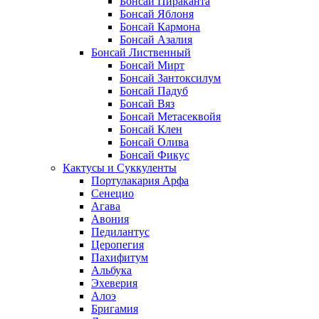
Бонсай Пираканта
Бонсай Яблоня
Бонсай Кармона
Бонсай Азалия
Бонсай Лиственный
Бонсай Мирт
Бонсай Зантоксилум
Бонсай Падуб
Бонсай Вяз
Бонсай Метасеквойя
Бонсай Клен
Бонсай Олива
Бонсай Фикус
Кактусы и Суккуленты
Портулакария Арфа
Сенецио
Агава
Авония
Педилантус
Церопегия
Пахифитум
Альбука
Эхеверия
Алоэ
Бригамия