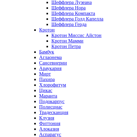
Шеффлера Лузеана
Шеффлера Нора
Шеффлера Компакта
Шеффлера Голд Капелла
Шеффлера Герда
Кротон
Кротон Миссис Айстон
Кротон Мамми
Кротон Петра
Бамбук
Аглаонема
Сансевиерии
Араукария
Мирт
Пахира
Хлорофитум
Цикас
Маранта
Подокарпус
Полисциас
Традесканция
Клузия
Фиттония
Алоказия
Аспарагус