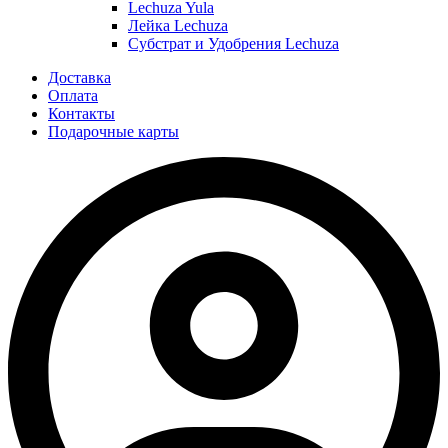
Lechuza Yula
Лейка Lechuza
Субстрат и Удобрения Lechuza
Доставка
Оплата
Контакты
Подарочные карты