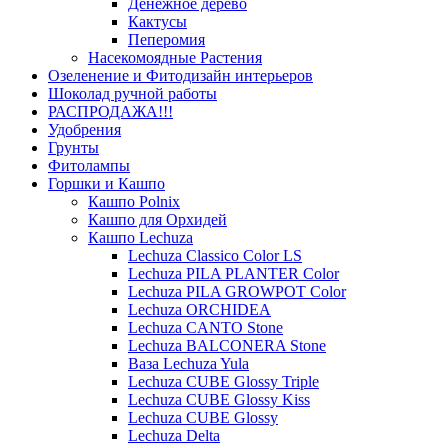
Денежное дерево
Кактусы
Пеперомия
Насекомоядные Растения
Озеленение и Фитодизайн интерьеров
Шоколад ручной работы
РАСПРОДАЖА!!!
Удобрения
Грунты
Фитолампы
Горшки и Кашпо
Кашпо Polnix
Кашпо для Орхидей
Кашпо Lechuza
Lechuza Classico Color LS
Lechuza PILA PLANTER Color
Lechuza PILA GROWPOT Color
Lechuza ORCHIDEA
Lechuza CANTO Stone
Lechuza BALCONERA Stone
Ваза Lechuza Yula
Lechuza CUBE Glossy Triple
Lechuza CUBE Glossy Kiss
Lechuza CUBE Glossy
Lechuza Delta