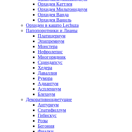
Орхидея Каттлея
Орхидея Мильтонидиум
Орхидея Ванда
Орхидея Ваниль
Орхидеи в кашпо Lechuza
Папопоротники и Лианы
Платицериум
Эпипремнум
Монстера
Нефролепис
Многорядник
Сциндапсус
Хедера
Даваллия
Румора
Адиантум
Асплениум
Блехнум
Декоративноцветущие
Антуриум
Спатифиллум
Гибискус
Розы
Бегония
Фиалки