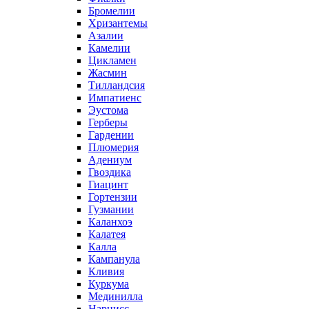
Бромелии
Хризантемы
Азалии
Камелии
Цикламен
Жасмин
Тилландсия
Импатиенс
Эустома
Герберы
Гардении
Плюмерия
Адениум
Гвоздика
Гиацинт
Гортензии
Гузмании
Каланхоэ
Калатея
Калла
Кампанула
Кливия
Куркума
Мединилла
Нарцисс