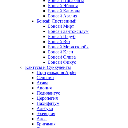
Бонсай Пираканта
Бонсай Яблоня
Бонсай Кармона
Бонсай Азалия
Бонсай Лиственный
Бонсай Мирт
Бонсай Зантоксилум
Бонсай Падуб
Бонсай Вяз
Бонсай Метасеквойя
Бонсай Клен
Бонсай Олива
Бонсай Фикус
Кактусы и Суккуленты
Портулакария Арфа
Сенецио
Агава
Авония
Педилантус
Церопегия
Пахифитум
Альбука
Эхеверия
Алоэ
Бригамия