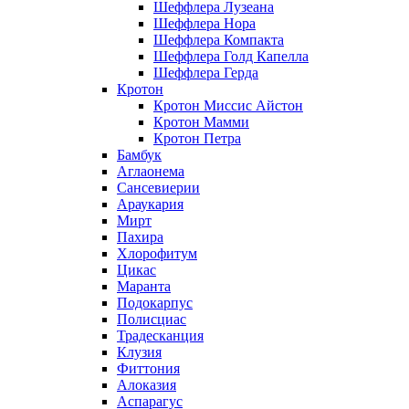
Шеффлера Лузеана
Шеффлера Нора
Шеффлера Компакта
Шеффлера Голд Капелла
Шеффлера Герда
Кротон
Кротон Миссис Айстон
Кротон Мамми
Кротон Петра
Бамбук
Аглаонема
Сансевиерии
Араукария
Мирт
Пахира
Хлорофитум
Цикас
Маранта
Подокарпус
Полисциас
Традесканция
Клузия
Фиттония
Алоказия
Аспарагус