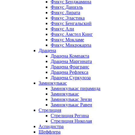
Фикус Бенджамина
Фикус Даниэль
Фикус Лирата
Фикус Эластика
Фикус Бенгальский
Фикус Али
Фикус Амстел Кинг
Фикус Мокламе
Фикус Микрокарпа
Драцена
Драцена Компакта
Драцена Маргината
Драцена Фрагранс
Драцена Рефлекса
Драцена Суркулоза
Замиокулькас
Замиокулькас пирамида
Замиокулькас
Замиокулькас Зензи
Замиокулькас Равен
Стрелиция
Стрелиция Регина
Стрелиция Николая
Аспидистра
Шеффлера