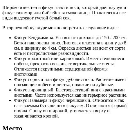
Широко известен и фикус эластичный, который дает каучук и
фикус сикомор или библейская смоковница. Практически все
виды выделяют густой белый сок.
В горшечной культуре можно встретить следующие виды:
Фикус Бенджамина. Его высота доходит до 150 - 200 см.
Ветки наклонены вниз. Листовая пластина в длину до 8
см, в ширину до 4 см. Окраска листьев зависит от сорта,
есть и пестролистные разновидности.
Фикус крохотный или карликовый. Имеет стелющиеся
побеги, прекрасно осваивает вертикальные стены.
Отличается некрупными сердцевидной формы
листочками.
Фикус горный или фикус дуболистный. Растение имеет
ползающие побеги и листья, похожие на дубовые.
Фикус лировидный. Быстрорастущий вид с красивыми
листьями. Часто используется как интерьерное растение.
Фикус Пальмера и фикус черешковый. Относятся к так
называемым бутылочным фикусам. Отличаются формой
ствола. Снизу он широкий, утончается кверху и
заканчивается кроной.
Место