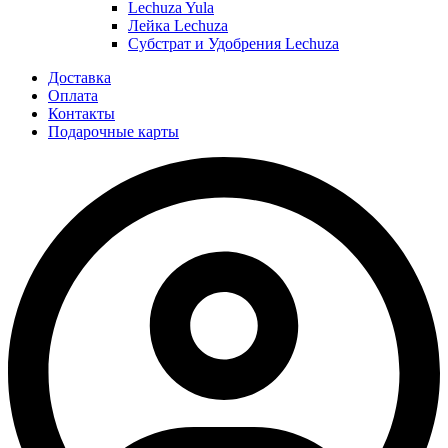
Lechuza Yula
Лейка Lechuza
Субстрат и Удобрения Lechuza
Доставка
Оплата
Контакты
Подарочные карты