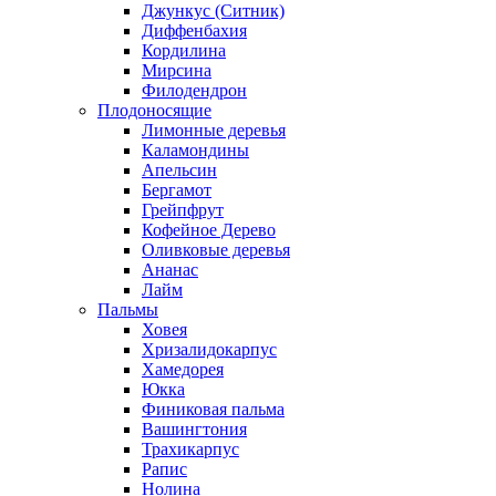
Джункус (Ситник)
Диффенбахия
Кордилина
Мирсина
Филодендрон
Плодоносящие
Лимонные деревья
Каламондины
Апельсин
Бергамот
Грейпфрут
Кофейное Дерево
Оливковые деревья
Ананас
Лайм
Пальмы
Ховея
Хризалидокарпус
Хамедорея
Юкка
Финиковая пальма
Вашингтония
Трахикарпус
Рапис
Нолина