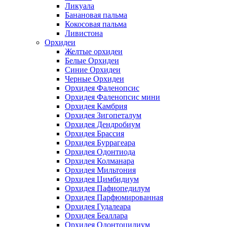
Ликуала
Банановая пальма
Кокосовая пальма
Ливистона
Орхидеи
Желтые орхидеи
Белые Орхидеи
Синие Орхидеи
Черные Орхидеи
Орхидея Фаленопсис
Орхидея Фаленопсис мини
Орхидея Камбрия
Орхидея Зигопеталум
Орхидея Дендробиум
Орхидея Брассия
Орхидея Буррагеара
Орхидея Одонтиода
Орхидея Колманара
Орхидея Мильтония
Орхидея Цимбидиум
Орхидея Пафиопедилум
Орхидея Парфюмированная
Орхидея Гудалеара
Орхидея Беаллара
Орхидея Одонтоцидиум