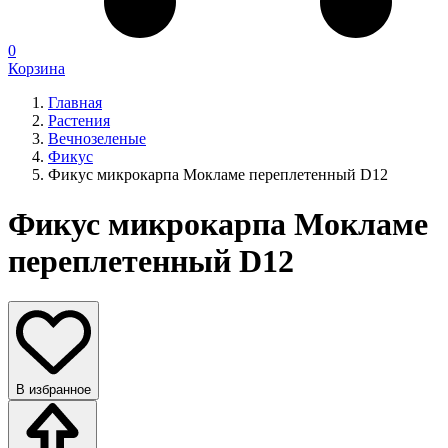
0
Корзина
Главная
Растения
Вечнозеленые
Фикус
Фикус микрокарпа Мокламе переплетенный D12
Фикус микрокарпа Мокламе
переплетенный D12
В избранное