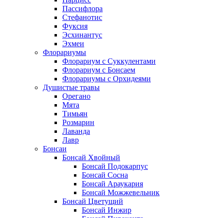
Пассифлора
Стефанотис
Фуксия
Эсхинантус
Эхмеи
Флорариумы
Флорариум с Суккулентами
Флорариум с Бонсаем
Флорариумы с Орхидеями
Душистые травы
Орегано
Мята
Тимьян
Розмарин
Лаванда
Лавр
Бонсаи
Бонсай Хвойный
Бонсай Подокарпус
Бонсай Сосна
Бонсай Араукария
Бонсай Можжевельник
Бонсай Цветущий
Бонсай Инжир