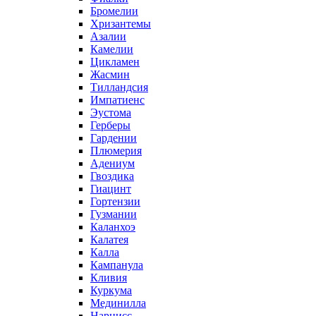
Бромелии
Хризантемы
Азалии
Камелии
Цикламен
Жасмин
Тилландсия
Импатиенс
Эустома
Герберы
Гардении
Плюмерия
Адениум
Гвоздика
Гиацинт
Гортензии
Гузмании
Каланхоэ
Калатея
Калла
Кампанула
Кливия
Куркума
Мединилла
Нарцисс