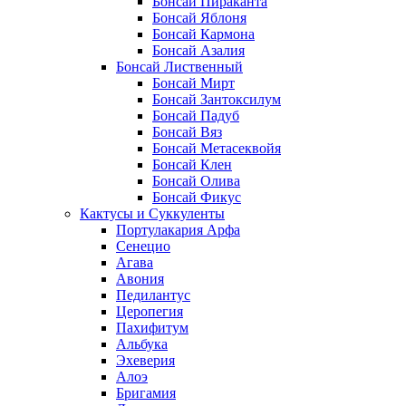
Бонсай Пираканта
Бонсай Яблоня
Бонсай Кармона
Бонсай Азалия
Бонсай Лиственный
Бонсай Мирт
Бонсай Зантоксилум
Бонсай Падуб
Бонсай Вяз
Бонсай Метасеквойя
Бонсай Клен
Бонсай Олива
Бонсай Фикус
Кактусы и Суккуленты
Портулакария Арфа
Сенецио
Агава
Авония
Педилантус
Церопегия
Пахифитум
Альбука
Эхеверия
Алоэ
Бригамия