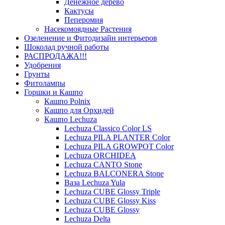
Денежное дерево
Кактусы
Пеперомия
Насекомоядные Растения
Озеленение и Фитодизайн интерьеров
Шоколад ручной работы
РАСПРОДАЖА!!!
Удобрения
Грунты
Фитолампы
Горшки и Кашпо
Кашпо Polnix
Кашпо для Орхидей
Кашпо Lechuza
Lechuza Classico Color LS
Lechuza PILA PLANTER Color
Lechuza PILA GROWPOT Color
Lechuza ORCHIDEA
Lechuza CANTO Stone
Lechuza BALCONERA Stone
Ваза Lechuza Yula
Lechuza CUBE Glossy Triple
Lechuza CUBE Glossy Kiss
Lechuza CUBE Glossy
Lechuza Delta