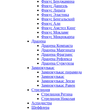
Фикус Бенджамина
Фикус Даниэль
Фикус Лирата
Фикус Эластика
Фикус Бенгальский
Фикус Али
Фикус Амстел Кинг
Фикус Мокламе
Фикус Микрокарпа
Драцена
Драцена Компакта
Драцена Маргината
Драцена Фрагранс
Драцена Рефлекса
Драцена Суркулоза
Замиокулькас
Замиокулькас пирамида
Замиокулькас
Замиокулькас Зензи
Замиокулькас Равен
Стрелиция
Стрелиция Регина
Стрелиция Николая
Аспидистра
Шеффлера