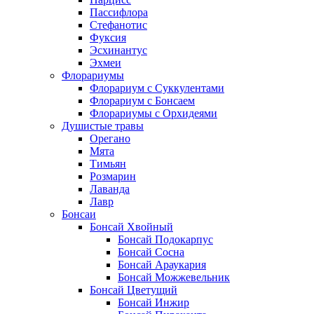
Пассифлора
Стефанотис
Фуксия
Эсхинантус
Эхмеи
Флорариумы
Флорариум с Суккулентами
Флорариум с Бонсаем
Флорариумы с Орхидеями
Душистые травы
Орегано
Мята
Тимьян
Розмарин
Лаванда
Лавр
Бонсаи
Бонсай Хвойный
Бонсай Подокарпус
Бонсай Сосна
Бонсай Араукария
Бонсай Можжевельник
Бонсай Цветущий
Бонсай Инжир