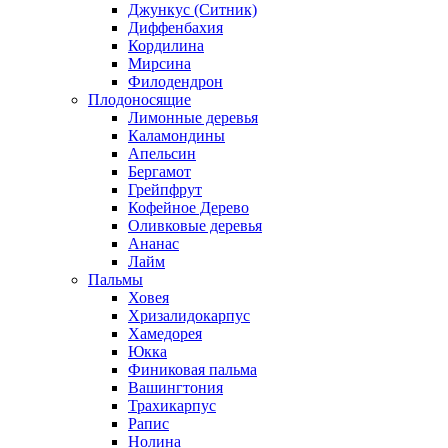
Джункус (Ситник)
Диффенбахия
Кордилина
Мирсина
Филодендрон
Плодоносящие
Лимонные деревья
Каламондины
Апельсин
Бергамот
Грейпфрут
Кофейное Дерево
Оливковые деревья
Ананас
Лайм
Пальмы
Ховея
Хризалидокарпус
Хамедорея
Юкка
Финиковая пальма
Вашингтония
Трахикарпус
Рапис
Нолина