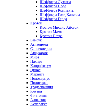
Шеффлера Лузеана
Шеффлера Нора
Шеффлера Компакта
Шеффлера Голд Капелла
Шеффлера Герда
Кротон
Кротон Миссис Айстон
Кротон Мамми
Кротон Петра
Бамбук
Аглаонема
Сансевиерии
Араукария
Мирт
Пахира
Хлорофитум
Цикас
Маранта
Подокарпус
Полисциас
Традесканция
Клузия
Фиттония
Алоказия
Аспарагус