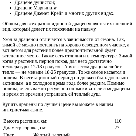
Драцене душистой;
Драцене Маргината;
Драцене Дженет-Крейг и многих других видах.
Общим для всех разновидностей драцен является их внешний
вид, который делает их похожими на пальму.
Уход за драценой отличается в зависимости от сезона. Так,
зимой её можно поставить на хорошо освещенном участке, а
вот летом для растения более предпочтительной будет
затененное место. Также есть отличия и в температуре. Зимой,
когда у растения, период покоя, для него достаточно
температуры 12-18 градусов. А вот летом драцена любит
тепло — не меньше 18-25 градусов. То же самое касается и
полива. В вегетационный период он должен быть довольно
активным, а в холодное время года более редким. Помимо
полива, очень важно регулярно опрыскивать листья драцены
и время от времени устраивать ей теплый душ.
Купить драцены по лучшей цене вы можете в нашем
интернет-магазине.
Высота растения, см:
110
Диаметр горшка, см:
27
Цвет
Желтый
,
зеленый