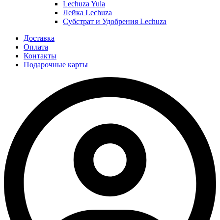
Lechuza Yula
Лейка Lechuza
Субстрат и Удобрения Lechuza
Доставка
Оплата
Контакты
Подарочные карты