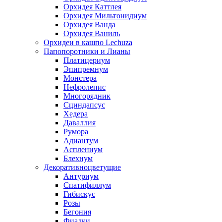
Орхидея Каттлея
Орхидея Мильтонидиум
Орхидея Ванда
Орхидея Ваниль
Орхидеи в кашпо Lechuza
Папопоротники и Лианы
Платицериум
Эпипремнум
Монстера
Нефролепис
Многорядник
Сциндапсус
Хедера
Даваллия
Румора
Адиантум
Асплениум
Блехнум
Декоративноцветущие
Антуриум
Спатифиллум
Гибискус
Розы
Бегония
Фиалки