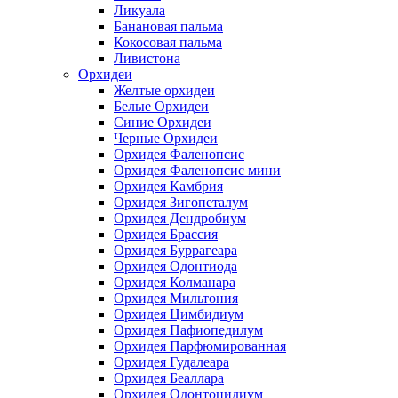
Ликуала
Банановая пальма
Кокосовая пальма
Ливистона
Орхидеи
Желтые орхидеи
Белые Орхидеи
Синие Орхидеи
Черные Орхидеи
Орхидея Фаленопсис
Орхидея Фаленопсис мини
Орхидея Камбрия
Орхидея Зигопеталум
Орхидея Дендробиум
Орхидея Брассия
Орхидея Буррагеара
Орхидея Одонтиода
Орхидея Колманара
Орхидея Мильтония
Орхидея Цимбидиум
Орхидея Пафиопедилум
Орхидея Парфюмированная
Орхидея Гудалеара
Орхидея Беаллара
Орхидея Одонтоцидиум