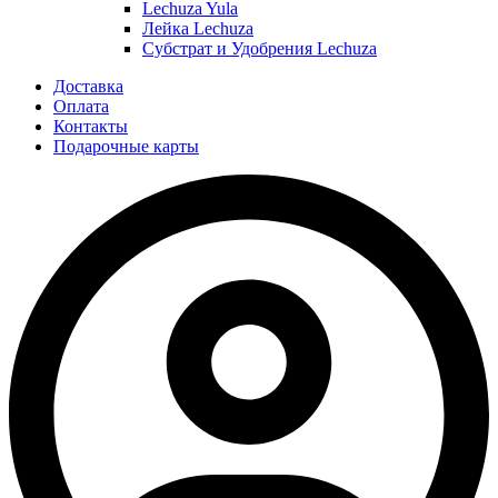
Lechuza Yula
Лейка Lechuza
Субстрат и Удобрения Lechuza
Доставка
Оплата
Контакты
Подарочные карты