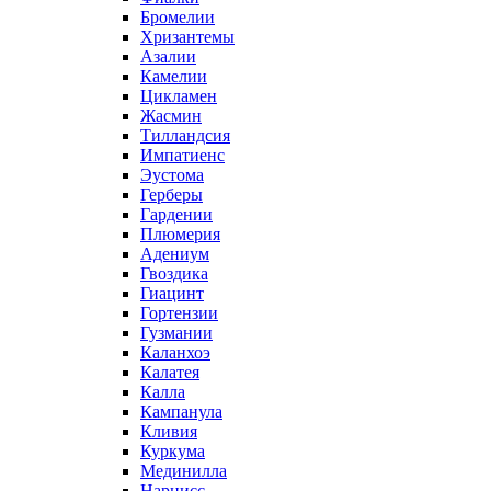
Бромелии
Хризантемы
Азалии
Камелии
Цикламен
Жасмин
Тилландсия
Импатиенс
Эустома
Герберы
Гардении
Плюмерия
Адениум
Гвоздика
Гиацинт
Гортензии
Гузмании
Каланхоэ
Калатея
Калла
Кампанула
Кливия
Куркума
Мединилла
Нарцисс