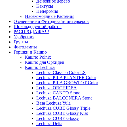
Денежное дерево
Кактусы
Пеперомия
Насекомоядные Растения
Озеленение и Фитодизайн интерьеров
Шоколад ручной работы
РАСПРОДАЖА!!!
Удобрения
Грунты
Фитолампы
Горшки и Кашпо
Кашпо Polnix
Кашпо для Орхидей
Кашпо Lechuza
Lechuza Classico Color LS
Lechuza PILA PLANTER Color
Lechuza PILA GROWPOT Color
Lechuza ORCHIDEA
Lechuza CANTO Stone
Lechuza BALCONERA Stone
Ваза Lechuza Yula
Lechuza CUBE Glossy Triple
Lechuza CUBE Glossy Kiss
Lechuza CUBE Glossy
Lechuza Delta