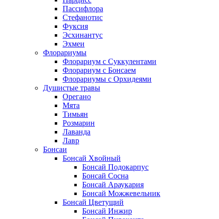
Пассифлора
Стефанотис
Фуксия
Эсхинантус
Эхмеи
Флорариумы
Флорариум с Суккулентами
Флорариум с Бонсаем
Флорариумы с Орхидеями
Душистые травы
Орегано
Мята
Тимьян
Розмарин
Лаванда
Лавр
Бонсаи
Бонсай Хвойный
Бонсай Подокарпус
Бонсай Сосна
Бонсай Араукария
Бонсай Можжевельник
Бонсай Цветущий
Бонсай Инжир