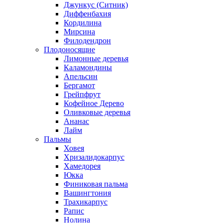
Джункус (Ситник)
Диффенбахия
Кордилина
Мирсина
Филодендрон
Плодоносящие
Лимонные деревья
Каламондины
Апельсин
Бергамот
Грейпфрут
Кофейное Дерево
Оливковые деревья
Ананас
Лайм
Пальмы
Ховея
Хризалидокарпус
Хамедорея
Юкка
Финиковая пальма
Вашингтония
Трахикарпус
Рапис
Нолина