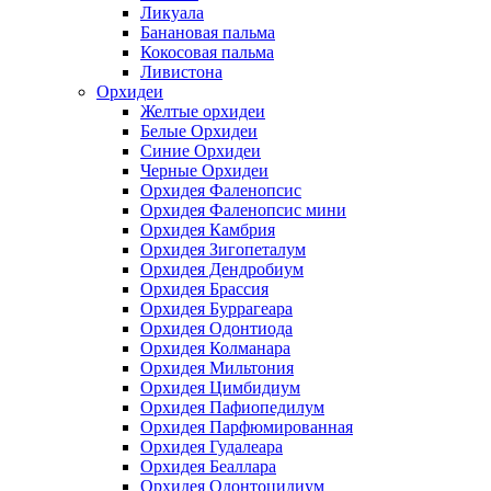
Ликуала
Банановая пальма
Кокосовая пальма
Ливистона
Орхидеи
Желтые орхидеи
Белые Орхидеи
Синие Орхидеи
Черные Орхидеи
Орхидея Фаленопсис
Орхидея Фаленопсис мини
Орхидея Камбрия
Орхидея Зигопеталум
Орхидея Дендробиум
Орхидея Брассия
Орхидея Буррагеара
Орхидея Одонтиода
Орхидея Колманара
Орхидея Мильтония
Орхидея Цимбидиум
Орхидея Пафиопедилум
Орхидея Парфюмированная
Орхидея Гудалеара
Орхидея Беаллара
Орхидея Одонтоцидиум