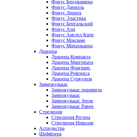
Фикус Бенджамина
Фикус Даниэль
Фикус Лирата
Фикус Эластика
Фикус Бенгальский
Фикус Али
Фикус Амстел Кинг
Фикус Мокламе
Фикус Микрокарпа
Драцена
Драцена Компакта
Драцена Маргината
Драцена Фрагранс
Драцена Рефлекса
Драцена Суркулоза
Замиокулькас
Замиокулькас пирамида
Замиокулькас
Замиокулькас Зензи
Замиокулькас Равен
Стрелиция
Стрелиция Регина
Стрелиция Николая
Аспидистра
Шеффлера