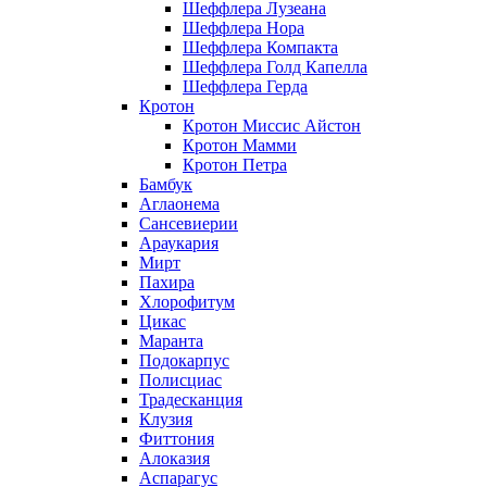
Шеффлера Лузеана
Шеффлера Нора
Шеффлера Компакта
Шеффлера Голд Капелла
Шеффлера Герда
Кротон
Кротон Миссис Айстон
Кротон Мамми
Кротон Петра
Бамбук
Аглаонема
Сансевиерии
Араукария
Мирт
Пахира
Хлорофитум
Цикас
Маранта
Подокарпус
Полисциас
Традесканция
Клузия
Фиттония
Алоказия
Аспарагус