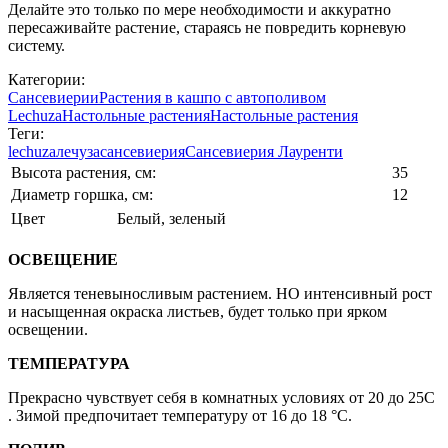
Делайте это только по мере необходимости и аккуратно
пересаживайте растение, стараясь не повредить корневую
систему.
Категории:
Сансевиерии
Растения в кашпо с автополивом
Lechuza
Настольные растения
Настольные растения
Теги:
lechuza
лечуза
сансевиерия
Сансевиерия Лауренти
Высота растения, см:
35
Диаметр горшка, см:
12
Цвет
Белый
,
зеленый
ОСВЕЩЕНИЕ
Является теневыносливым растением. НО интенсивный рост
и насыщенная окраска листьев, будет только при ярком
освещении.
ТЕМПЕРАТУРА
Прекрасно чувствует себя в комнатных условиях от 20 до 25С
. Зимой предпочитает температуру от 16 до 18 °C.