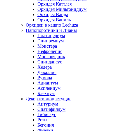
Орхидея Каттлея
Орхидея Мильтонидиум
Орхидея Ванда
Орхидея Ваниль
Орхидеи в кашпо Lechuza
Папопоротники и Лианы
Платицериум
Эпипремнум
Монстера
Нефролепис
Многорядник
Сциндапсус
Хедера
Даваллия
Румора
Адиантум
Асплениум
Блехнум
Декоративноцветущие
Антуриум
Спатифиллум
Гибискус
Розы
Бегония
Фиалки