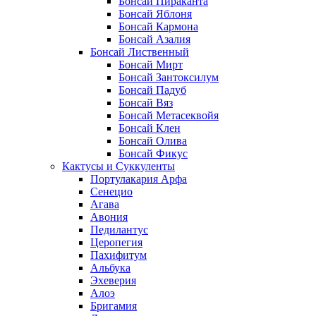
Бонсай Пираканта
Бонсай Яблоня
Бонсай Кармона
Бонсай Азалия
Бонсай Лиственный
Бонсай Мирт
Бонсай Зантоксилум
Бонсай Падуб
Бонсай Вяз
Бонсай Метасеквойя
Бонсай Клен
Бонсай Олива
Бонсай Фикус
Кактусы и Суккуленты
Портулакария Арфа
Сенецио
Агава
Авония
Педилантус
Церопегия
Пахифитум
Альбука
Эхеверия
Алоэ
Бригамия