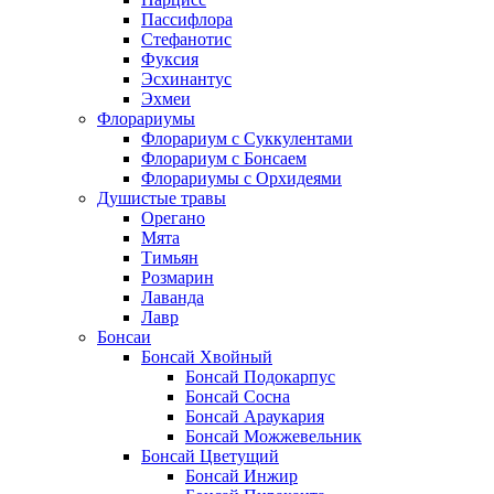
Пассифлора
Стефанотис
Фуксия
Эсхинантус
Эхмеи
Флорариумы
Флорариум с Суккулентами
Флорариум с Бонсаем
Флорариумы с Орхидеями
Душистые травы
Орегано
Мята
Тимьян
Розмарин
Лаванда
Лавр
Бонсаи
Бонсай Хвойный
Бонсай Подокарпус
Бонсай Сосна
Бонсай Араукария
Бонсай Можжевельник
Бонсай Цветущий
Бонсай Инжир