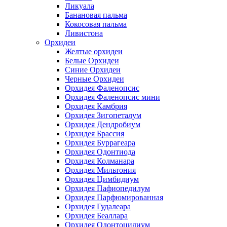
Ликуала
Банановая пальма
Кокосовая пальма
Ливистона
Орхидеи
Желтые орхидеи
Белые Орхидеи
Синие Орхидеи
Черные Орхидеи
Орхидея Фаленопсис
Орхидея Фаленопсис мини
Орхидея Камбрия
Орхидея Зигопеталум
Орхидея Дендробиум
Орхидея Брассия
Орхидея Буррагеара
Орхидея Одонтиода
Орхидея Колманара
Орхидея Мильтония
Орхидея Цимбидиум
Орхидея Пафиопедилум
Орхидея Парфюмированная
Орхидея Гудалеара
Орхидея Беаллара
Орхидея Одонтоцидиум