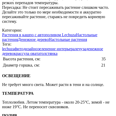
резких перепадов температуры.
Пересадка: Не стоит пересаживать растение слишком часто.
Делайте это только по мере необходимости и аккуратно
пересаживайте растение, стараясь не повредить корневую
систему.
Категории:
Растения в кашпо с автополивом Lechuza
Настольные
растения
Денежное дерево
Настольные растения
Теги:
lechuza
фитодизайн
озеленение интерьера
лечуза
денежное
дерево
крассула овата
толстянка
Высота растения, см:
35
Диаметр горшка, см:
21
ОСВЕЩЕНИЕ
Не требует много света. Может расти в тени и на солнце.
ТЕМПЕРАТУРА
Теплолюбив. Летом температура - около 20-25°C, зимой - не
ниже 19°C. Не переносит сквозняков.
ПОЛИВ