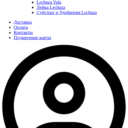
Lechuza Yula
Лейка Lechuza
Субстрат и Удобрения Lechuza
Доставка
Оплата
Контакты
Подарочные карты