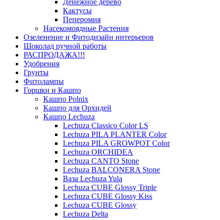
Денежное дерево
Кактусы
Пеперомия
Насекомоядные Растения
Озеленение и Фитодизайн интерьеров
Шоколад ручной работы
РАСПРОДАЖА!!!
Удобрения
Грунты
Фитолампы
Горшки и Кашпо
Кашпо Polnix
Кашпо для Орхидей
Кашпо Lechuza
Lechuza Classico Color LS
Lechuza PILA PLANTER Color
Lechuza PILA GROWPOT Color
Lechuza ORCHIDEA
Lechuza CANTO Stone
Lechuza BALCONERA Stone
Ваза Lechuza Yula
Lechuza CUBE Glossy Triple
Lechuza CUBE Glossy Kiss
Lechuza CUBE Glossy
Lechuza Delta