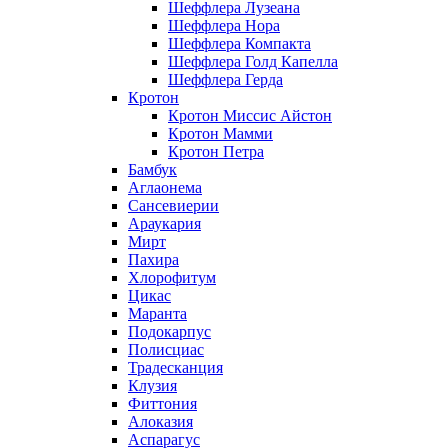
Шеффлера Лузеана
Шеффлера Нора
Шеффлера Компакта
Шеффлера Голд Капелла
Шеффлера Герда
Кротон
Кротон Миссис Айстон
Кротон Мамми
Кротон Петра
Бамбук
Аглаонема
Сансевиерии
Араукария
Мирт
Пахира
Хлорофитум
Цикас
Маранта
Подокарпус
Полисциас
Традесканция
Клузия
Фиттония
Алоказия
Аспарагус