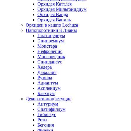
Орхидея Каттлея
Орхидея Мильтонидиум
Орхидея Ванда
Орхидея Ваниль
Орхидеи в кашпо Lechuza
Папопоротники и Лианы
Платицериум
Эпипремнум
Монстера
Нефролепис
Многорядник
Сциндапсус
Хедера
Даваллия
Румора
Адиантум
Асплениум
Блехнум
Декоративноцветущие
Антуриум
Спатифиллум
Гибискус
Розы
Бегония
Фиалки