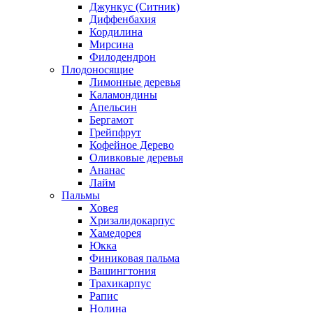
Джункус (Ситник)
Диффенбахия
Кордилина
Мирсина
Филодендрон
Плодоносящие
Лимонные деревья
Каламондины
Апельсин
Бергамот
Грейпфрут
Кофейное Дерево
Оливковые деревья
Ананас
Лайм
Пальмы
Ховея
Хризалидокарпус
Хамедорея
Юкка
Финиковая пальма
Вашингтония
Трахикарпус
Рапис
Нолина