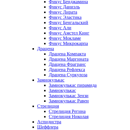
Фикус Бенджамина
Фикус Даниэль
Фикус Лирата
Фикус Эластика
Фикус Бенгальский
Фикус Али
Фикус Амстел Кинг
Фикус Мокламе
Фикус Микрокарпа
Драцена
Драцена Компакта
Драцена Маргината
Драцена Фрагранс
Драцена Рефлекса
Драцена Суркулоза
Замиокулькас
Замиокулькас пирамида
Замиокулькас
Замиокулькас Зензи
Замиокулькас Равен
Стрелиция
Стрелиция Регина
Стрелиция Николая
Аспидистра
Шеффлера