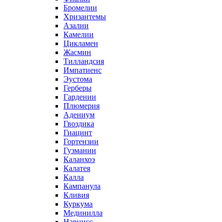
Бромелии
Хризантемы
Азалии
Камелии
Цикламен
Жасмин
Тилландсия
Импатиенс
Эустома
Герберы
Гардении
Плюмерия
Адениум
Гвоздика
Гиацинт
Гортензии
Гузмании
Каланхоэ
Калатея
Калла
Кампанула
Кливия
Куркума
Мединилла
Нарцисс