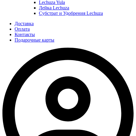
Lechuza Yula
Лейка Lechuza
Субстрат и Удобрения Lechuza
Доставка
Оплата
Контакты
Подарочные карты