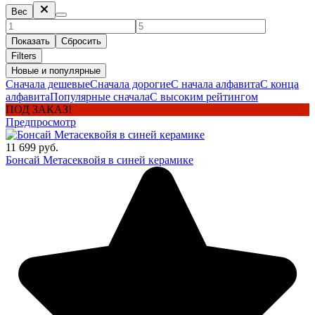
Вес
Показать
Сбросить
Filters
Новые и популярные
Сначала дешевые
Сначала дорогие
С начала алфавита
С конца
алфавита
Популярные сначала
С высоким рейтингом
ПОД ЗАКАЗ!
Предпросмотр
11 699 руб.
Бонсай Метасеквойя в синей керамике