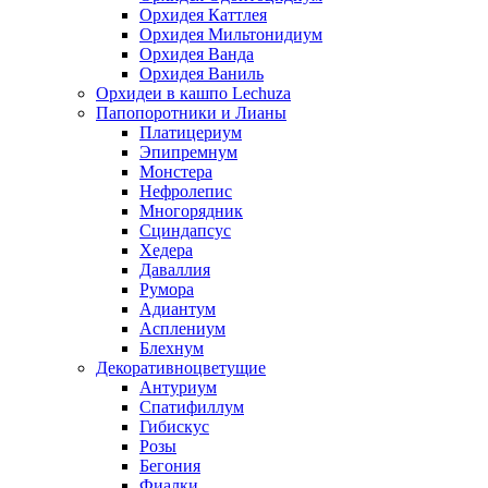
Орхидея Каттлея
Орхидея Мильтонидиум
Орхидея Ванда
Орхидея Ваниль
Орхидеи в кашпо Lechuza
Папопоротники и Лианы
Платицериум
Эпипремнум
Монстера
Нефролепис
Многорядник
Сциндапсус
Хедера
Даваллия
Румора
Адиантум
Асплениум
Блехнум
Декоративноцветущие
Антуриум
Спатифиллум
Гибискус
Розы
Бегония
Фиалки