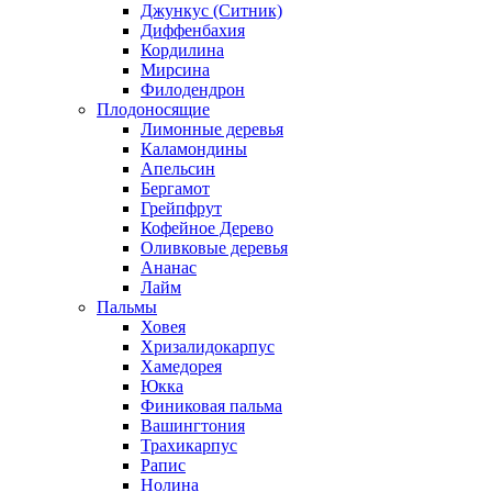
Джункус (Ситник)
Диффенбахия
Кордилина
Мирсина
Филодендрон
Плодоносящие
Лимонные деревья
Каламондины
Апельсин
Бергамот
Грейпфрут
Кофейное Дерево
Оливковые деревья
Ананас
Лайм
Пальмы
Ховея
Хризалидокарпус
Хамедорея
Юкка
Финиковая пальма
Вашингтония
Трахикарпус
Рапис
Нолина