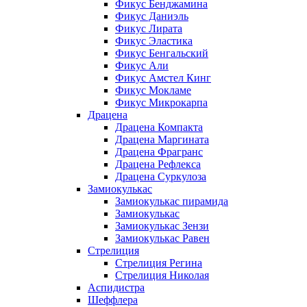
Фикус Бенджамина
Фикус Даниэль
Фикус Лирата
Фикус Эластика
Фикус Бенгальский
Фикус Али
Фикус Амстел Кинг
Фикус Мокламе
Фикус Микрокарпа
Драцена
Драцена Компакта
Драцена Маргината
Драцена Фрагранс
Драцена Рефлекса
Драцена Суркулоза
Замиокулькас
Замиокулькас пирамида
Замиокулькас
Замиокулькас Зензи
Замиокулькас Равен
Стрелиция
Стрелиция Регина
Стрелиция Николая
Аспидистра
Шеффлера