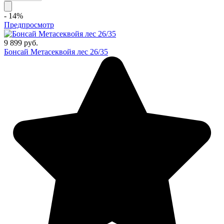
- 14%
Предпросмотр
9 899 руб.
Бонсай Метасеквойя лес 26/35