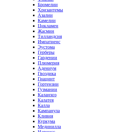
Бромелии
Хризантемы
Азалии
Камелии
Цикламен
Жасмин
Тилландсия
Импатиенс
Эустома
Герберы
Гардении
Плюмерия
Адениум
Гвоздика
Гиацинт
Гортензии
Гузмании
Каланхоэ
Калатея
Калла
Кампанула
Кливия
Куркума
Мединилла
Нарцисс