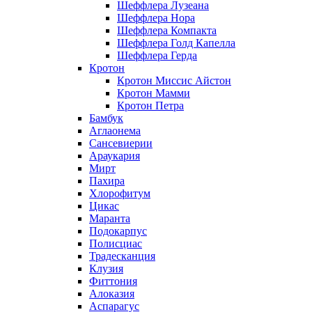
Шеффлера Лузеана
Шеффлера Нора
Шеффлера Компакта
Шеффлера Голд Капелла
Шеффлера Герда
Кротон
Кротон Миссис Айстон
Кротон Мамми
Кротон Петра
Бамбук
Аглаонема
Сансевиерии
Араукария
Мирт
Пахира
Хлорофитум
Цикас
Маранта
Подокарпус
Полисциас
Традесканция
Клузия
Фиттония
Алоказия
Аспарагус