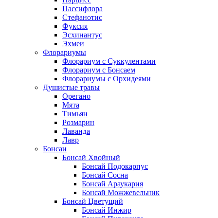
Пассифлора
Стефанотис
Фуксия
Эсхинантус
Эхмеи
Флорариумы
Флорариум с Суккулентами
Флорариум с Бонсаем
Флорариумы с Орхидеями
Душистые травы
Орегано
Мята
Тимьян
Розмарин
Лаванда
Лавр
Бонсаи
Бонсай Хвойный
Бонсай Подокарпус
Бонсай Сосна
Бонсай Араукария
Бонсай Можжевельник
Бонсай Цветущий
Бонсай Инжир