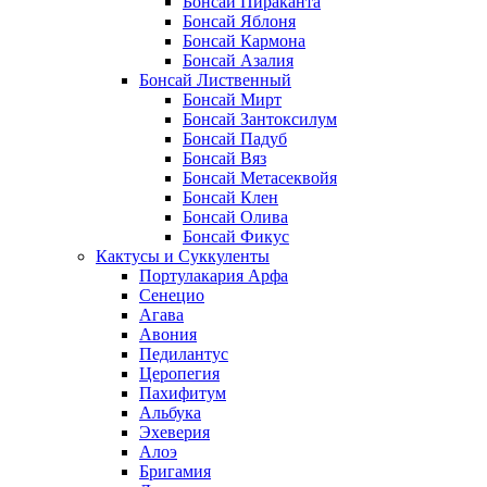
Бонсай Пираканта
Бонсай Яблоня
Бонсай Кармона
Бонсай Азалия
Бонсай Лиственный
Бонсай Мирт
Бонсай Зантоксилум
Бонсай Падуб
Бонсай Вяз
Бонсай Метасеквойя
Бонсай Клен
Бонсай Олива
Бонсай Фикус
Кактусы и Суккуленты
Портулакария Арфа
Сенецио
Агава
Авония
Педилантус
Церопегия
Пахифитум
Альбука
Эхеверия
Алоэ
Бригамия