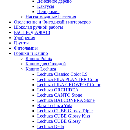
Денежное дерево
Кактусы
Пеперомия
Насекомоядные Растения
Озеленение и Фитодизайн интерьеров
Шоколад ручной работы
РАСПРОДАЖА!!!
Удобрения
Грунты
Фитолампы
Горшки и Кашпо
Кашпо Polnix
Кашпо для Орхидей
Кашпо Lechuza
Lechuza Classico Color LS
Lechuza PILA PLANTER Color
Lechuza PILA GROWPOT Color
Lechuza ORCHIDEA
Lechuza CANTO Stone
Lechuza BALCONERA Stone
Ваза Lechuza Yula
Lechuza CUBE Glossy Triple
Lechuza CUBE Glossy Kiss
Lechuza CUBE Glossy
Lechuza Delta