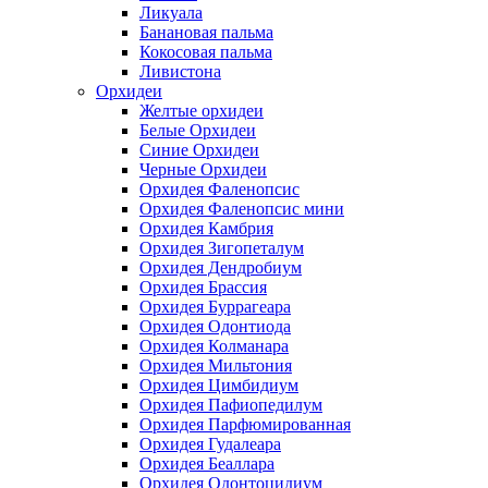
Ликуала
Банановая пальма
Кокосовая пальма
Ливистона
Орхидеи
Желтые орхидеи
Белые Орхидеи
Синие Орхидеи
Черные Орхидеи
Орхидея Фаленопсис
Орхидея Фаленопсис мини
Орхидея Камбрия
Орхидея Зигопеталум
Орхидея Дендробиум
Орхидея Брассия
Орхидея Буррагеара
Орхидея Одонтиода
Орхидея Колманара
Орхидея Мильтония
Орхидея Цимбидиум
Орхидея Пафиопедилум
Орхидея Парфюмированная
Орхидея Гудалеара
Орхидея Беаллара
Орхидея Одонтоцидиум