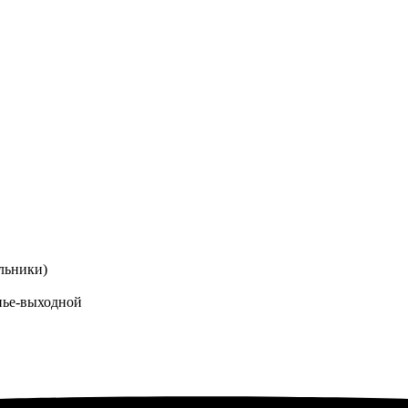
льники)
енье-выходной