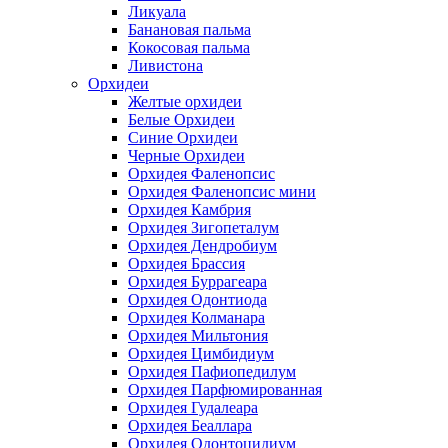
Ликуала
Банановая пальма
Кокосовая пальма
Ливистона
Орхидеи
Желтые орхидеи
Белые Орхидеи
Синие Орхидеи
Черные Орхидеи
Орхидея Фаленопсис
Орхидея Фаленопсис мини
Орхидея Камбрия
Орхидея Зигопеталум
Орхидея Дендробиум
Орхидея Брассия
Орхидея Буррагеара
Орхидея Одонтиода
Орхидея Колманара
Орхидея Мильтония
Орхидея Цимбидиум
Орхидея Пафиопедилум
Орхидея Парфюмированная
Орхидея Гудалеара
Орхидея Беаллара
Орхидея Одонтоцидиум