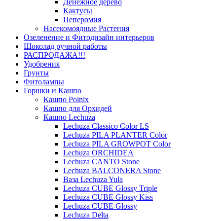
Денежное дерево
Кактусы
Пеперомия
Насекомоядные Растения
Озеленение и Фитодизайн интерьеров
Шоколад ручной работы
РАСПРОДАЖА!!!
Удобрения
Грунты
Фитолампы
Горшки и Кашпо
Кашпо Polnix
Кашпо для Орхидей
Кашпо Lechuza
Lechuza Classico Color LS
Lechuza PILA PLANTER Color
Lechuza PILA GROWPOT Color
Lechuza ORCHIDEA
Lechuza CANTO Stone
Lechuza BALCONERA Stone
Ваза Lechuza Yula
Lechuza CUBE Glossy Triple
Lechuza CUBE Glossy Kiss
Lechuza CUBE Glossy
Lechuza Delta