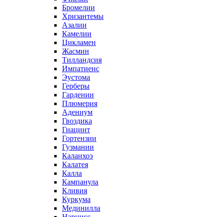
Бромелии
Хризантемы
Азалии
Камелии
Цикламен
Жасмин
Тилландсия
Импатиенс
Эустома
Герберы
Гардении
Плюмерия
Адениум
Гвоздика
Гиацинт
Гортензии
Гузмании
Каланхоэ
Калатея
Калла
Кампанула
Кливия
Куркума
Мединилла
Нарцисс