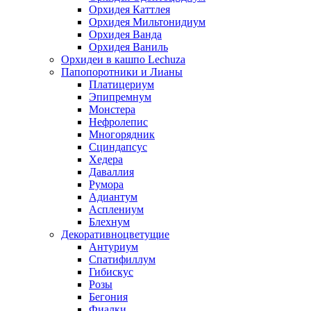
Орхидея Каттлея
Орхидея Мильтонидиум
Орхидея Ванда
Орхидея Ваниль
Орхидеи в кашпо Lechuza
Папопоротники и Лианы
Платицериум
Эпипремнум
Монстера
Нефролепис
Многорядник
Сциндапсус
Хедера
Даваллия
Румора
Адиантум
Асплениум
Блехнум
Декоративноцветущие
Антуриум
Спатифиллум
Гибискус
Розы
Бегония
Фиалки