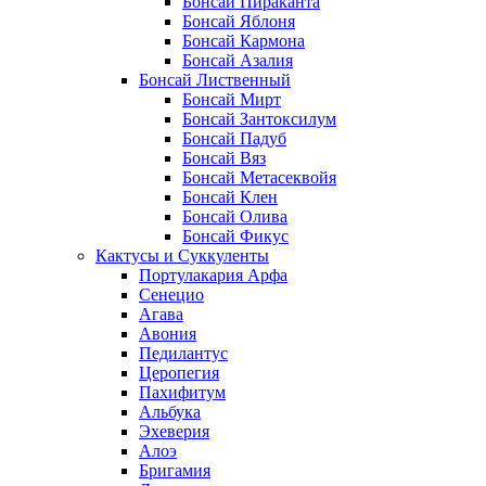
Бонсай Пираканта
Бонсай Яблоня
Бонсай Кармона
Бонсай Азалия
Бонсай Лиственный
Бонсай Мирт
Бонсай Зантоксилум
Бонсай Падуб
Бонсай Вяз
Бонсай Метасеквойя
Бонсай Клен
Бонсай Олива
Бонсай Фикус
Кактусы и Суккуленты
Портулакария Арфа
Сенецио
Агава
Авония
Педилантус
Церопегия
Пахифитум
Альбука
Эхеверия
Алоэ
Бригамия