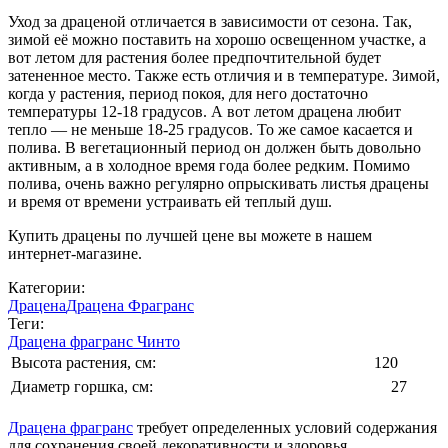
Уход за драценой отличается в зависимости от сезона. Так,
зимой её можно поставить на хорошо освещенном участке, а
вот летом для растения более предпочтительной будет
затененное место. Также есть отличия и в температуре. Зимой,
когда у растения, период покоя, для него достаточно
температуры 12-18 градусов. А вот летом драцена любит
тепло — не меньше 18-25 градусов. То же самое касается и
полива. В вегетационный период он должен быть довольно
активным, а в холодное время года более редким. Помимо
полива, очень важно регулярно опрыскивать листья драцены
и время от времени устраивать ей теплый душ.
Купить драцены по лучшей цене вы можете в нашем
интернет-магазине.
Категории:
Драцена
Драцена Фрагранс
Теги:
Драцена фрагранс Чинто
Высота растения, см:
120
Диаметр горшка, см:
27
Драцена фрагранс
требует определенных условий содержания
для сохранения своей декоративности и здоровья.