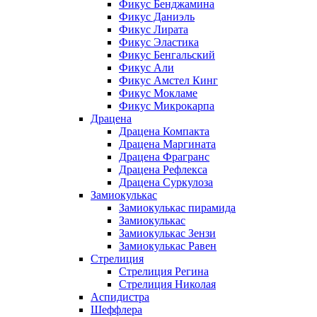
Фикус Бенджамина
Фикус Даниэль
Фикус Лирата
Фикус Эластика
Фикус Бенгальский
Фикус Али
Фикус Амстел Кинг
Фикус Мокламе
Фикус Микрокарпа
Драцена
Драцена Компакта
Драцена Маргината
Драцена Фрагранс
Драцена Рефлекса
Драцена Суркулоза
Замиокулькас
Замиокулькас пирамида
Замиокулькас
Замиокулькас Зензи
Замиокулькас Равен
Стрелиция
Стрелиция Регина
Стрелиция Николая
Аспидистра
Шеффлера