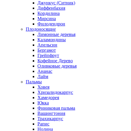
Джункус (Ситник)
Диффенбахия
Кордилина
Мирсина
Филодендрон
Плодоносящие
Лимонные деревья
Каламондины
Апельсин
Бергамот
Грейпфрут
Кофейное Дерево
Оливковые деревья
Ананас
Лайм
Пальмы
Ховея
Хризалидокарпус
Хамедорея
Юкка
Финиковая пальма
Вашингтония
Трахикарпус
Рапис
Нолина