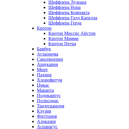
Шеффлера Лузеана
Шеффлера Нора
Шеффлера Компакта
Шеффлера Голд Капелла
Шеффлера Герда
Кротон
Кротон Миссис Айстон
Кротон Мамми
Кротон Петра
Бамбук
Аглаонема
Сансевиерии
Араукария
Мирт
Пахира
Хлорофитум
Цикас
Маранта
Подокарпус
Полисциас
Традесканция
Клузия
Фиттония
Алоказия
Аспарагус