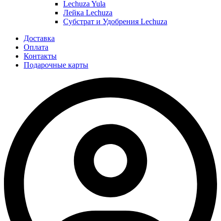
Lechuza Yula
Лейка Lechuza
Субстрат и Удобрения Lechuza
Доставка
Оплата
Контакты
Подарочные карты