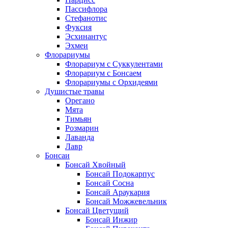
Пассифлора
Стефанотис
Фуксия
Эсхинантус
Эхмеи
Флорариумы
Флорариум с Суккулентами
Флорариум с Бонсаем
Флорариумы с Орхидеями
Душистые травы
Орегано
Мята
Тимьян
Розмарин
Лаванда
Лавр
Бонсаи
Бонсай Хвойный
Бонсай Подокарпус
Бонсай Сосна
Бонсай Араукария
Бонсай Можжевельник
Бонсай Цветущий
Бонсай Инжир