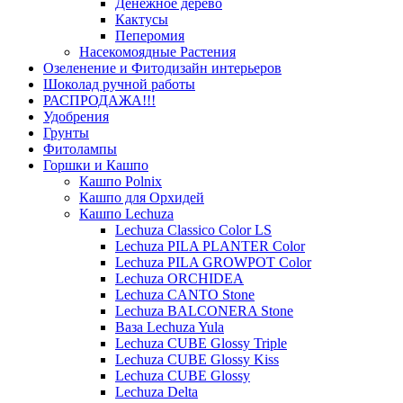
Денежное дерево
Кактусы
Пеперомия
Насекомоядные Растения
Озеленение и Фитодизайн интерьеров
Шоколад ручной работы
РАСПРОДАЖА!!!
Удобрения
Грунты
Фитолампы
Горшки и Кашпо
Кашпо Polnix
Кашпо для Орхидей
Кашпо Lechuza
Lechuza Classico Color LS
Lechuza PILA PLANTER Color
Lechuza PILA GROWPOT Color
Lechuza ORCHIDEA
Lechuza CANTO Stone
Lechuza BALCONERA Stone
Ваза Lechuza Yula
Lechuza CUBE Glossy Triple
Lechuza CUBE Glossy Kiss
Lechuza CUBE Glossy
Lechuza Delta