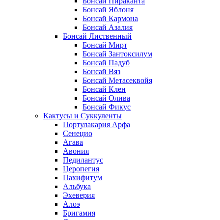
Бонсай Пираканта
Бонсай Яблоня
Бонсай Кармона
Бонсай Азалия
Бонсай Лиственный
Бонсай Мирт
Бонсай Зантоксилум
Бонсай Падуб
Бонсай Вяз
Бонсай Метасеквойя
Бонсай Клен
Бонсай Олива
Бонсай Фикус
Кактусы и Суккуленты
Портулакария Арфа
Сенецио
Агава
Авония
Педилантус
Церопегия
Пахифитум
Альбука
Эхеверия
Алоэ
Бригамия