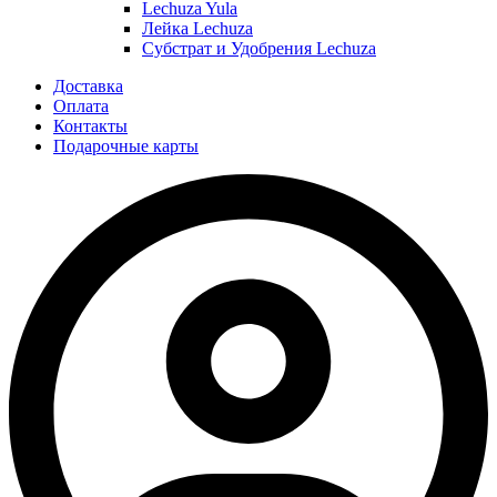
Lechuza Yula
Лейка Lechuza
Субстрат и Удобрения Lechuza
Доставка
Оплата
Контакты
Подарочные карты