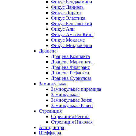
Фикус Бенджамина
Фикус Даниэль
Фикус Лирата
Фикус Эластика
Фикус Бенгальский
Фикус Али
Фикус Амстел Кинг
Фикус Мокламе
Фикус Микрокарпа
Драцена
Драцена Компакта
Драцена Маргината
Драцена Фрагранс
Драцена Рефлекса
Драцена Суркулоза
Замиокулькас
Замиокулькас пирамида
Замиокулькас
Замиокулькас Зензи
Замиокулькас Равен
Стрелиция
Стрелиция Регина
Стрелиция Николая
Аспидистра
Шеффлера