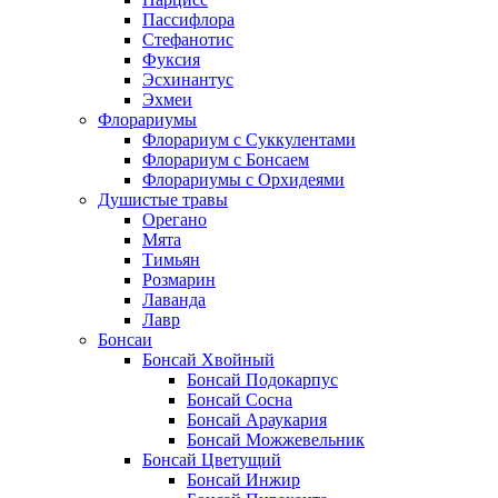
Пассифлора
Стефанотис
Фуксия
Эсхинантус
Эхмеи
Флорариумы
Флорариум с Суккулентами
Флорариум с Бонсаем
Флорариумы с Орхидеями
Душистые травы
Орегано
Мята
Тимьян
Розмарин
Лаванда
Лавр
Бонсаи
Бонсай Хвойный
Бонсай Подокарпус
Бонсай Сосна
Бонсай Араукария
Бонсай Можжевельник
Бонсай Цветущий
Бонсай Инжир