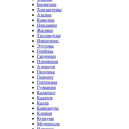
Бромелии
Хризантемы
Азалии
Камелии
Цикламен
Жасмин
Тилландсия
Импатиенс
Эустома
Герберы
Гардении
Плюмерия
Адениум
Гвоздика
Гиацинт
Гортензии
Гузмании
Каланхоэ
Калатея
Калла
Кампанула
Кливия
Куркума
Мединилла
Нарцисс