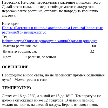
Пересадка: Не стоит пересаживать растение слишком часто.
Делайте это только по мере необходимости и аккуратно
пересаживайте растение, стараясь не повредить корневую
систему.
Категории:
Пальмы
Растения в кашпо с автополивом Lechuza
Напольные
растения
Хризалидокарпус
Теги:
lechuza
лечуза
Хризалидокарпус в кашпо
Хризалидокарпус
Высота растения, см:
160
Диаметр горшка, см:
32
Цвет
Красный
,
зеленый
ОСВЕЩЕНИЕ
Необходимо много света, но не переносит прямых солнечных
лучей . Может расти в тени.
ТЕМПЕРАТУРА
Летом от 16 до 23°С, а зимой от 15 до 18°С. Температура не
должна опускаться ниже 12 градусов. В летний период,
можно выносить на свежий воздух. Беречь от сквозняков.