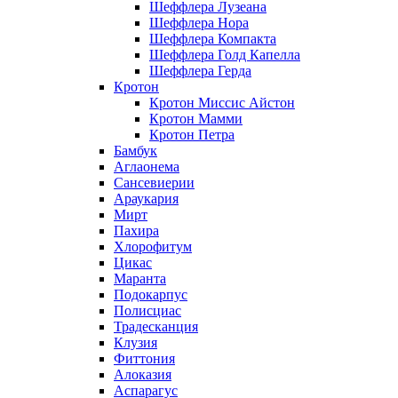
Шеффлера Лузеана
Шеффлера Нора
Шеффлера Компакта
Шеффлера Голд Капелла
Шеффлера Герда
Кротон
Кротон Миссис Айстон
Кротон Мамми
Кротон Петра
Бамбук
Аглаонема
Сансевиерии
Араукария
Мирт
Пахира
Хлорофитум
Цикас
Маранта
Подокарпус
Полисциас
Традесканция
Клузия
Фиттония
Алоказия
Аспарагус