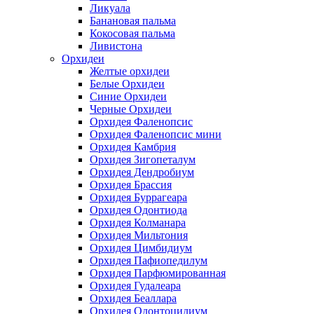
Ликуала
Банановая пальма
Кокосовая пальма
Ливистона
Орхидеи
Желтые орхидеи
Белые Орхидеи
Синие Орхидеи
Черные Орхидеи
Орхидея Фаленопсис
Орхидея Фаленопсис мини
Орхидея Камбрия
Орхидея Зигопеталум
Орхидея Дендробиум
Орхидея Брассия
Орхидея Буррагеара
Орхидея Одонтиода
Орхидея Колманара
Орхидея Мильтония
Орхидея Цимбидиум
Орхидея Пафиопедилум
Орхидея Парфюмированная
Орхидея Гудалеара
Орхидея Беаллара
Орхидея Одонтоцидиум