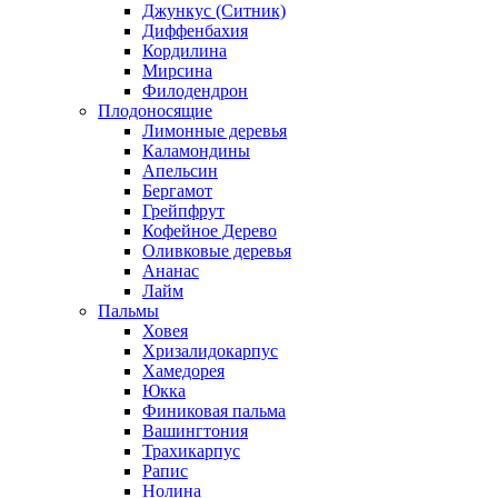
Джункус (Ситник)
Диффенбахия
Кордилина
Мирсина
Филодендрон
Плодоносящие
Лимонные деревья
Каламондины
Апельсин
Бергамот
Грейпфрут
Кофейное Дерево
Оливковые деревья
Ананас
Лайм
Пальмы
Ховея
Хризалидокарпус
Хамедорея
Юкка
Финиковая пальма
Вашингтония
Трахикарпус
Рапис
Нолина