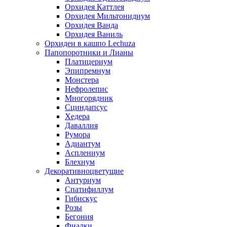
Орхидея Каттлея
Орхидея Мильтонидиум
Орхидея Ванда
Орхидея Ваниль
Орхидеи в кашпо Lechuza
Папопоротники и Лианы
Платицериум
Эпипремнум
Монстера
Нефролепис
Многорядник
Сциндапсус
Хедера
Даваллия
Румора
Адиантум
Асплениум
Блехнум
Декоративноцветущие
Антуриум
Спатифиллум
Гибискус
Розы
Бегония
Фиалки