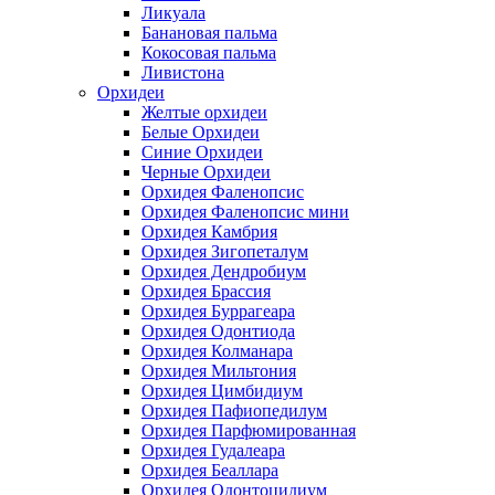
Ликуала
Банановая пальма
Кокосовая пальма
Ливистона
Орхидеи
Желтые орхидеи
Белые Орхидеи
Синие Орхидеи
Черные Орхидеи
Орхидея Фаленопсис
Орхидея Фаленопсис мини
Орхидея Камбрия
Орхидея Зигопеталум
Орхидея Дендробиум
Орхидея Брассия
Орхидея Буррагеара
Орхидея Одонтиода
Орхидея Колманара
Орхидея Мильтония
Орхидея Цимбидиум
Орхидея Пафиопедилум
Орхидея Парфюмированная
Орхидея Гудалеара
Орхидея Беаллара
Орхидея Одонтоцидиум