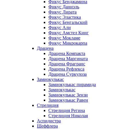
Фикус Бенджамина
Фикус Даниэль
Фикус Лирата
Фикус Эластика
Фикус Бенгальский
Фикус Али
Фикус Амстел Кинг
Фикус Мокламе
Фикус Микрокарпа
Драцена
Драцена Компакта
Драцена Маргината
Драцена Фрагранс
Драцена Рефлекса
Драцена Суркулоза
Замиокулькас
Замиокулькас пирамида
Замиокулькас
Замиокулькас Зензи
Замиокулькас Равен
Стрелиция
Стрелиция Регина
Стрелиция Николая
Аспидистра
Шеффлера