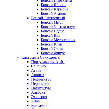
Бонсай Пираканта
Бонсай Яблоня
Бонсай Кармона
Бонсай Азалия
Бонсай Лиственный
Бонсай Мирт
Бонсай Зантоксилум
Бонсай Падуб
Бонсай Вяз
Бонсай Метасеквойя
Бонсай Клен
Бонсай Олива
Бонсай Фикус
Кактусы и Суккуленты
Портулакария Арфа
Сенецио
Агава
Авония
Педилантус
Церопегия
Пахифитум
Альбука
Эхеверия
Алоэ
Бригамия