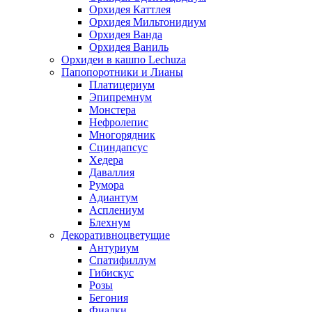
Орхидея Каттлея
Орхидея Мильтонидиум
Орхидея Ванда
Орхидея Ваниль
Орхидеи в кашпо Lechuza
Папопоротники и Лианы
Платицериум
Эпипремнум
Монстера
Нефролепис
Многорядник
Сциндапсус
Хедера
Даваллия
Румора
Адиантум
Асплениум
Блехнум
Декоративноцветущие
Антуриум
Спатифиллум
Гибискус
Розы
Бегония
Фиалки