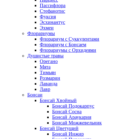
Пассифлора
Стефанотис
Фуксия
Эсхинантус
Эхмеи
Флорариумы
Флорариум с Суккулентами
Флорариум с Бонсаем
Флорариумы с Орхидеями
Душистые травы
Орегано
Мята
Тимьян
Розмарин
Лаванда
Лавр
Бонсаи
Бонсай Хвойный
Бонсай Подокарпус
Бонсай Сосна
Бонсай Араукария
Бонсай Можжевельник
Бонсай Цветущий
Бонсай Инжир