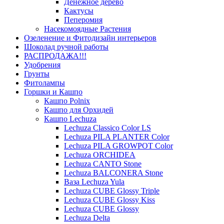
Денежное дерево
Кактусы
Пеперомия
Насекомоядные Растения
Озеленение и Фитодизайн интерьеров
Шоколад ручной работы
РАСПРОДАЖА!!!
Удобрения
Грунты
Фитолампы
Горшки и Кашпо
Кашпо Polnix
Кашпо для Орхидей
Кашпо Lechuza
Lechuza Classico Color LS
Lechuza PILA PLANTER Color
Lechuza PILA GROWPOT Color
Lechuza ORCHIDEA
Lechuza CANTO Stone
Lechuza BALCONERA Stone
Ваза Lechuza Yula
Lechuza CUBE Glossy Triple
Lechuza CUBE Glossy Kiss
Lechuza CUBE Glossy
Lechuza Delta