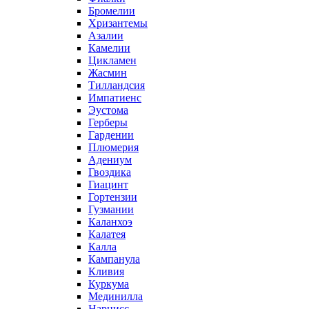
Бромелии
Хризантемы
Азалии
Камелии
Цикламен
Жасмин
Тилландсия
Импатиенс
Эустома
Герберы
Гардении
Плюмерия
Адениум
Гвоздика
Гиацинт
Гортензии
Гузмании
Каланхоэ
Калатея
Калла
Кампанула
Кливия
Куркума
Мединилла
Нарцисс