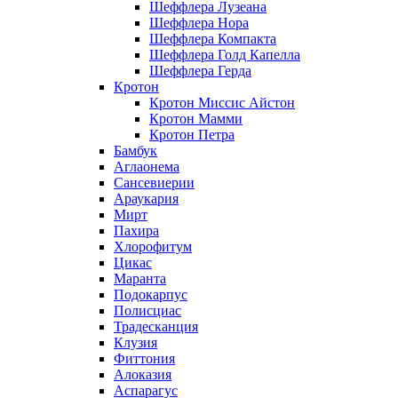
Шеффлера Лузеана
Шеффлера Нора
Шеффлера Компакта
Шеффлера Голд Капелла
Шеффлера Герда
Кротон
Кротон Миссис Айстон
Кротон Мамми
Кротон Петра
Бамбук
Аглаонема
Сансевиерии
Араукария
Мирт
Пахира
Хлорофитум
Цикас
Маранта
Подокарпус
Полисциас
Традесканция
Клузия
Фиттония
Алоказия
Аспарагус