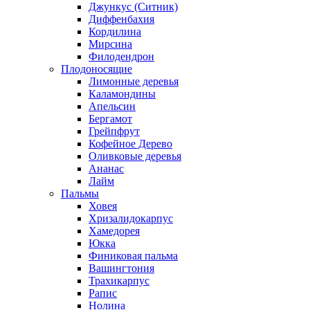
Джункус (Ситник)
Диффенбахия
Кордилина
Мирсина
Филодендрон
Плодоносящие
Лимонные деревья
Каламондины
Апельсин
Бергамот
Грейпфрут
Кофейное Дерево
Оливковые деревья
Ананас
Лайм
Пальмы
Ховея
Хризалидокарпус
Хамедорея
Юкка
Финиковая пальма
Вашингтония
Трахикарпус
Рапис
Нолина