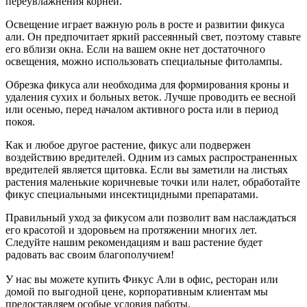
переувлажнения корней.
Освещение играет важную роль в росте и развитии фикуса
али. Он предпочитает яркий рассеянный свет, поэтому ставьте
его вблизи окна. Если на вашем окне нет достаточного
освещения, можно использовать специальные фитолампы.
Обрезка фикуса али необходима для формирования кроны и
удаления сухих и больных веток. Лучше проводить ее весной
или осенью, перед началом активного роста или в период
покоя.
Как и любое другое растение, фикус али подвержен
воздействию вредителей. Одним из самых распространенных
вредителей является щитовка. Если вы заметили на листьях
растения маленькие коричневые точки или налет, обработайте
фикус специальными инсектицидными препаратами.
Правильный уход за фикусом али позволит вам наслаждаться
его красотой и здоровьем на протяжении многих лет.
Следуйте нашим рекомендациям и ваш растение будет
радовать вас своим благополучием!
У нас вы можете купить Фикус Али в офис, ресторан или
домой по выгодной цене, корпоративным клиентам мы
предоставляем особые условия работы.