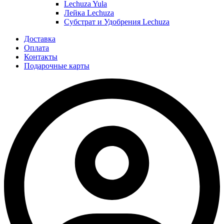
Lechuza Yula
Лейка Lechuza
Субстрат и Удобрения Lechuza
Доставка
Оплата
Контакты
Подарочные карты