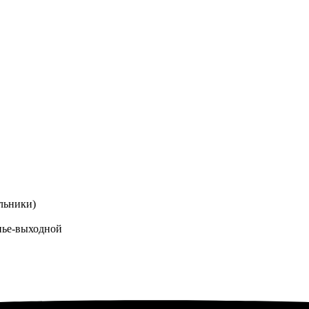
льники)
енье-выходной